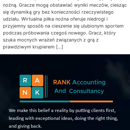
nożną. Gracze mogą obstawiać wyniki meczów, ciesząc
się dynamiką gry bez konieczności rzeczywistego
udziału. Wirtualna piłka nożna oferuje niedrogi i
przyjemny sposób na cieszenie się ulubionym sportem
podczas próbowania czegoś nowego. Gracz, który
szuka mocnych wrażeń związanych z grą z
prawdziwym krupierem […]
We make this belief a reality by putting clients first,
leading with exceptional ideas, doing the right thing,
and giving back.