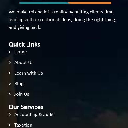
We make this belief a reality by putting clients first,
leading with exceptional ideas, doing the right thing,
and giving back.
Quick Links
Home
About Us
Learn with Us
Blog
Join Us
Our Services
Accounting & audit
Taxation