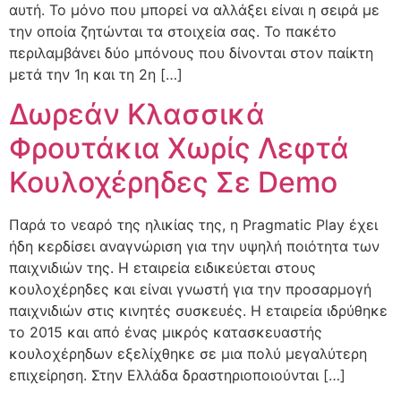
αυτή. Το μόνο που μπορεί να αλλάξει είναι η σειρά με
την οποία ζητώνται τα στοιχεία σας. Το πακέτο
περιλαμβάνει δύο μπόνους που δίνονται στον παίκτη
μετά την 1η και τη 2η […]
Δωρεάν Κλασσικά
Φρουτάκια Χωρίς Λεφτά
Κουλοχέρηδες Σε Demo
Παρά το νεαρό της ηλικίας της, η Pragmatic Play έχει
ήδη κερδίσει αναγνώριση για την υψηλή ποιότητα των
παιχνιδιών της. Η εταιρεία ειδικεύεται στους
κουλοχέρηδες και είναι γνωστή για την προσαρμογή
παιχνιδιών στις κινητές συσκευές. Η εταιρεία ιδρύθηκε
το 2015 και από ένας μικρός κατασκευαστής
κουλοχέρηδων εξελίχθηκε σε μια πολύ μεγαλύτερη
επιχείρηση. Στην Ελλάδα δραστηριοποιούνται […]