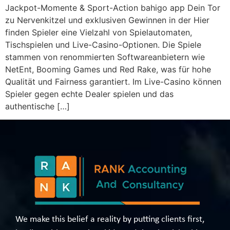
Jackpot-Momente & Sport-Action bahigo app Dein Tor
zu Nervenkitzel und exklusiven Gewinnen in der Hier
finden Spieler eine Vielzahl von Spielautomaten,
Tischspielen und Live-Casino-Optionen. Die Spiele
stammen von renommierten Softwareanbietern wie
NetEnt, Booming Games und Red Rake, was für hohe
Qualität und Fairness garantiert. Im Live-Casino können
Spieler gegen echte Dealer spielen und das
authentische […]
We make this belief a reality by putting clients first,