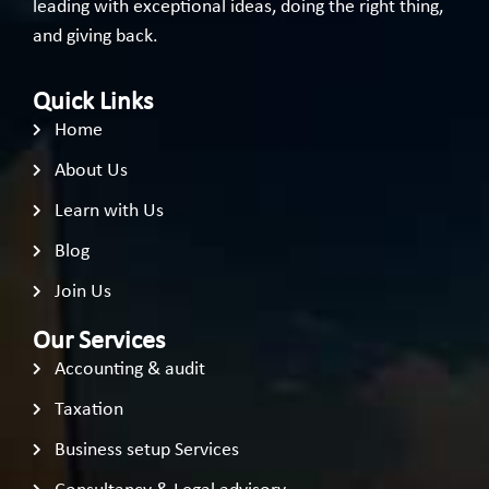
leading with exceptional ideas, doing the right thing,
and giving back.
Quick Links
Home
About Us
Learn with Us
Blog
Join Us
Our Services
Accounting & audit
Taxation
Business setup Services