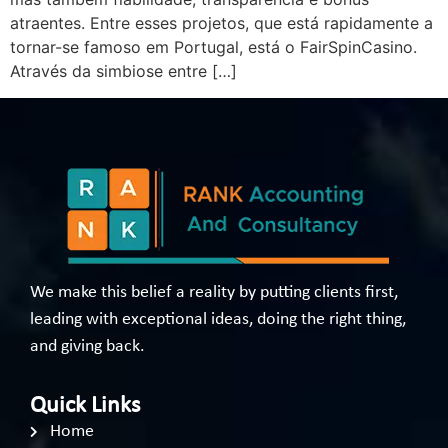
atraentes. Entre esses projetos, que está rapidamente a
tornar-se famoso em Portugal, está o FairSpinCasino.
Através da simbiose entre […]
We make this belief a reality by putting clients first,
leading with exceptional ideas, doing the right thing,
and giving back.
Quick Links
Home