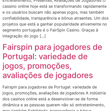
Entretenimento, Presentes, Avaliações de Jogadores O
cassino online hoje está se transformando rapidamente
e os usuários buscam não apenas jogos, mas também
confiabilidade, transparência e bônus atraentes. Um dos
projetos que está a ganhar popularidade ativamente no
segmento português é o FairSpin Casino. Graças à
integração do jogo […]
Fairspin para jogadores de
Portugal: variedade de
jogos, promoções,
avaliações de jogadores
Fairspin para jogadores de Portugal: variedade de
jogos, promoções, avaliações de jogadores A indústria
dos casinos online está a desenvolver-se de forma
dinâmica e as pessoas querem não só entretenimento,
mas também fiabilidade, transparência e bónus