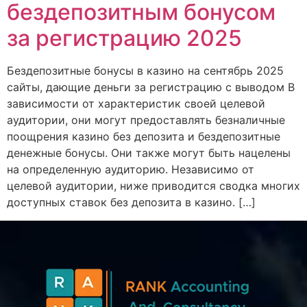
бездепозитным бонусом
за регистрацию 2025
Бездепозитные бонусы в казино на сентябрь 2025
сайты, дающие деньги за регистрацию с выводом В
зависимости от характеристик своей целевой
аудитории, они могут предоставлять безналичные
поощрения казино без депозита и бездепозитные
денежные бонусы. Они также могут быть нацелены
на определенную аудиторию. Независимо от
целевой аудитории, ниже приводится сводка многих
доступных ставок без депозита в казино. […]