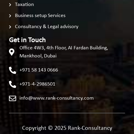
Taxation
Business setup Services
Consultancy & Legal advisory
Get in Touch
Office 4W3, 4th Floor, AI Fardan Building,
Mankhool, Dubai
+971 58 143 0666
+971-4-2986501
info@www.rank-consultancy.com
Copyright © 2025 Rank-Consultancy