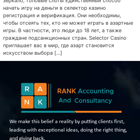
зеркало, топовые слоты Единственный способ
начать игру на деньги в селектор казино
регистрация и верификация. Они необходимы,
чтобы отсеять тех, кто не может играть в азартные
игры. В частности, это люди до 18 лет, а также
граждане подсанкционных стран. Selector Casino
приглашает вас в мир, где азарт становится
искусством выбора […]
We make this belief a reality by putting clients first,
leading with exceptional ideas, doing the right thing,
and giving back.