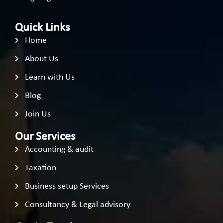
Quick Links
Home
About Us
Learn with Us
Blog
Join Us
Our Services
Accounting & audit
Taxation
Business setup Services
Consultancy & Legal advisory