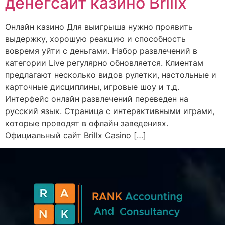
денегсайт казино Brillx
Онлайн казино Для выигрыша нужно проявить
выдержку, хорошую реакцию и способность
вовремя уйти с деньгами. Набор развлечений в
категории Live регулярно обновляется. Клиентам
предлагают несколько видов рулетки, настольные и
карточные дисциплины, игровые шоу и т.д.
Интерфейс онлайн развлечений переведен на
русский язык. Страница с интерактивными играми,
которые проводят в офлайн заведениях.
Официальный сайт Brillx Casino […]