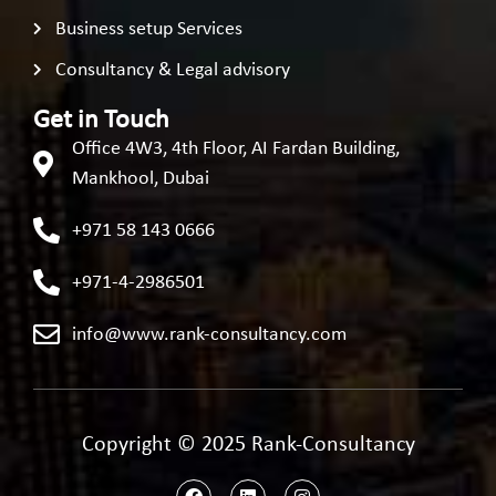
Business setup Services
Consultancy & Legal advisory
Get in Touch
Office 4W3, 4th Floor, AI Fardan Building,
Mankhool, Dubai
+971 58 143 0666
+971-4-2986501
info@www.rank-consultancy.com
Copyright © 2025 Rank-Consultancy