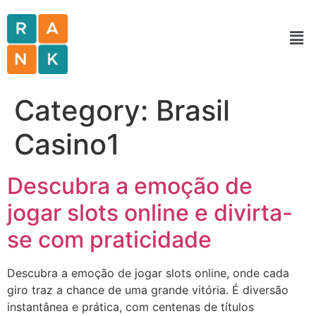
Category:
Brasil
Casino1
Descubra a emoção de
jogar slots online e divirta-
se com praticidade
Descubra a emoção de jogar slots online, onde cada
giro traz a chance de uma grande vitória. É diversão
instantânea e prática, com centenas de títulos