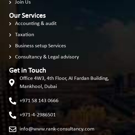
Join Us
Our Services
Accounting & audit
Taxation
Business setup Services
Consultancy & Legal advisory
Get in Touch
Office 4W3, 4th Floor, AI Fardan Building,
Mankhool, Dubai
+971 58 143 0666
+971-4-2986501
info@www.rank-consultancy.com