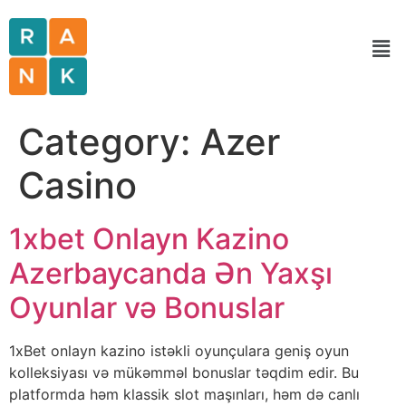
Category:
Azer
Casino
1xbet Onlayn Kazino
Azerbaycanda Ən Yaxşı
Oyunlar və Bonuslar
1xBet onlayn kazino istəkli oyunçulara geniş oyun
kolleksiyası və mükəmməl bonuslar təqdim edir. Bu
platformda həm klassik slot maşınları, həm də canlı