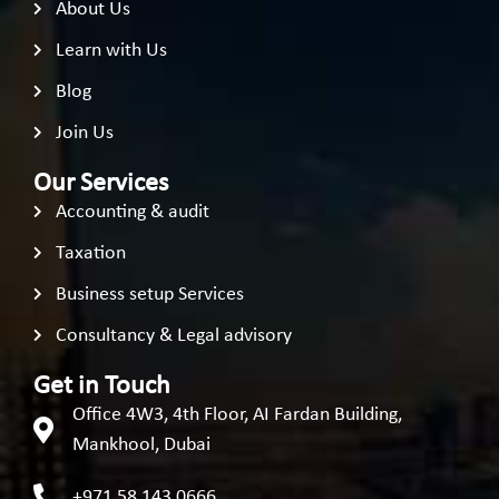
About Us
Learn with Us
Blog
Join Us
Our Services
Accounting & audit
Taxation
Business setup Services
Consultancy & Legal advisory
Get in Touch
Office 4W3, 4th Floor, AI Fardan Building,
Mankhool, Dubai
+971 58 143 0666