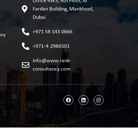
Office 4W3, 4th Floor, AI
Fardan Building, Mankhool,
Dubai
+971 58 143 0666
ory
+971-4-2986501
info@www.rank-
consultancy.com