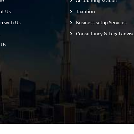
me
Accounting & audit
ut Us
Taxation
n with Us
Business setup Services
g
Consultancy & Legal advis
 Us