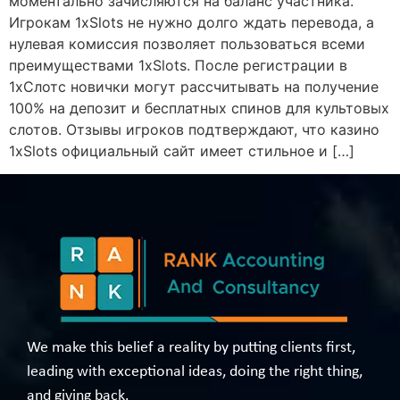
моментально зачисляются на баланс участника.
Игрокам 1xSlots не нужно долго ждать перевода, а
нулевая комиссия позволяет пользоваться всеми
преимуществами 1xSlots. После регистрации в
1хСлотс новички могут рассчитывать на получение
100% на депозит и бесплатных спинов для культовых
слотов. Отзывы игроков подтверждают, что казино
1xSlots официальный сайт имеет стильное и […]
We make this belief a reality by putting clients first,
leading with exceptional ideas, doing the right thing,
and giving back.