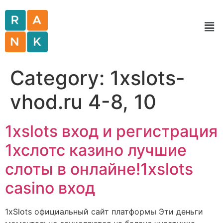
Category:
1xslots-
vhod.ru 4-8, 10
1xslots вход и регистрация
1хслотс казино лучшие
слоты в онлайне!1xslots
casino вход
1xSlots официальный сайт платформы Эти деньги