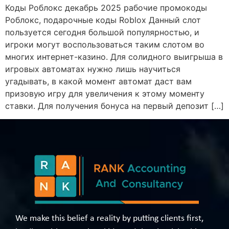
Коды Роблокс декабрь 2025 рабочие промокоды
Роблокс, подарочные коды Roblox Данный слот
пользуется сегодня большой популярностью, и
игроки могут воспользоваться таким слотом во
многих интернет-казино. Для солидного выигрыша в
игровых автоматах нужно лишь научиться
угадывать, в какой момент автомат даст вам
призовую игру для увеличения к этому моменту
ставки. Для получения бонуса на первый депозит […]
We make this belief a reality by putting clients first,