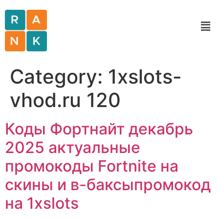
Category:
1xslots-
vhod.ru 120
Коды Фортнайт декабрь
2025 актуальные
промокоды Fortnite на
скины и в-баксыпромокод
на 1xslots