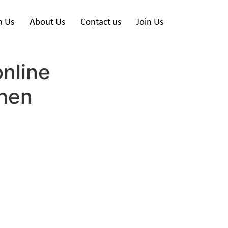
h Us
About Us
Contact us
Join Us
online
chen