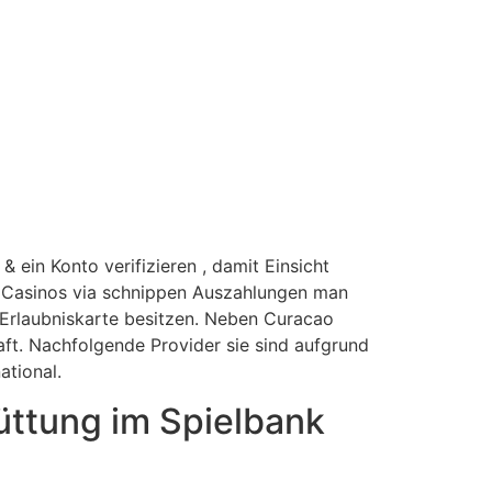
ein Konto verifizieren , damit Einsicht
n Casinos via schnippen Auszahlungen man
 Erlaubniskarte besitzen.
Neben Curacao
aft. Nachfolgende Provider sie sind aufgrund
ational.
hüttung im Spielbank