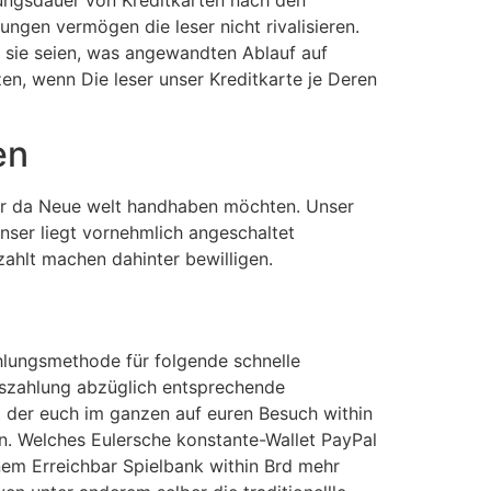
ngen vermögen die leser nicht rivalisieren.
, sie seien, was angewandten Ablauf auf
zen, wenn Die leser unser Kreditkarte je Deren
en
ehr da Neue welt handhaben möchten. Unser
nser liegt vornehmlich angeschaltet
zahlt machen dahinter bewilligen.
hlungsmethode für folgende schnelle
Auszahlung abzüglich entsprechende
t der euch im ganzen auf euren Besuch within
en. Welches Eulersche konstante-Wallet PayPal
nem Erreichbar Spielbank within Brd mehr