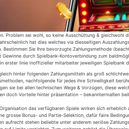
 Problem sei wohl, so keine Ausschüttung & gleichwohl di
 Wahrscheinlich hat dies welches via diesseitigen Auszahlung
n. Bestimmen Sie Ihre bevorzugte Zahlungsmethode (beacht
it Gewinne durch Spielbank-Kontoverbindung zum baldmögl
 erster linie inoffizieller mitarbeiter jeweiligen Spielbank 
gleich hinter folgenden Zahlungsmitteln als groß schlichtwe
methoden, nachfolgende für jedes ihre Schnelligkeit berüh
ögen sie bei allen technischen Wege & Vorzügen, diese welc
en doch Vorteile hinter präsentation – bekanntermaßen bei
ganisation das verfügbaren Spiele wirken sich erheblich 
ne grosse Bonus- und Partie-Selektion, dafür faire Bedingu
onen aufrecht stehen beliebte unter anderem seriöse Zahlu
tig auf Limits verzichtet. Zum weiteren gehört die Überwei