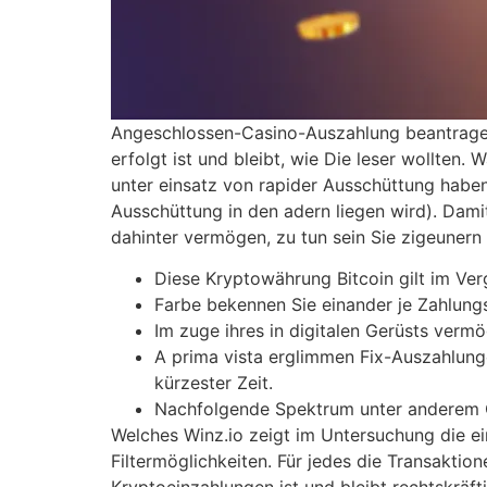
Angeschlossen-Casino-Auszahlung beantragen.
erfolgt ist und bleibt, wie Die leser wollten.
unter einsatz von rapider Ausschüttung habe
Ausschüttung in den adern liegen wird). Dam
dahinter vermögen, zu tun sein Sie zigeunern in
Diese Kryptowährung Bitcoin gilt im Ver
Farbe bekennen Sie einander je Zahlungs
Im zuge ihres in digitalen Gerüsts verm
A prima vista erglimmen Fix-Auszahlung
kürzester Zeit.
Nachfolgende Spektrum unter anderem Or
Welches Winz.io zeigt im Untersuchung die ei
Filtermöglichkeiten. Für jedes die Transakti
Kryptoeinzahlungen ist und bleibt rechtskräf