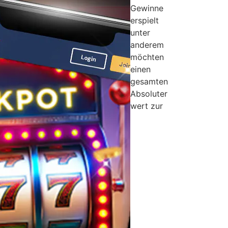
Gewinne
erspielt
unter
anderem
möchten
einen
gesamten
Absoluter
wert zur