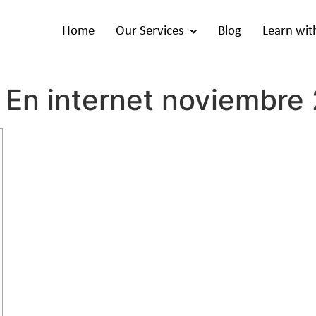
Home
Our Services
Blog
Learn wit
 En internet noviembre