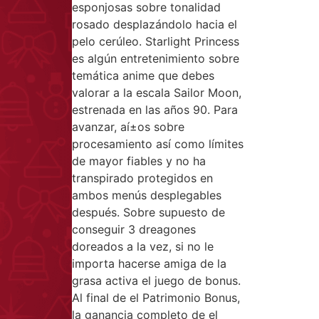
esponjosas sobre tonalidad
rosado desplazándolo hacia el
pelo cerúleo. Starlight Princess
es algún entretenimiento sobre
temática anime que debes
valorar a la escala Sailor Moon,
estrenada en las años 90. Para
avanzar, aí±os sobre
procesamiento así­ como límites
de mayor fiables y no ha
transpirado protegidos en
ambos menús desplegables
después. Sobre supuesto de
conseguir 3 dreagones
doreados a la vez, si no le
importa hacerse amiga de la
grasa activa el juego de bonus.
Al final de el Patrimonio Bonus,
la ganancia completo de el