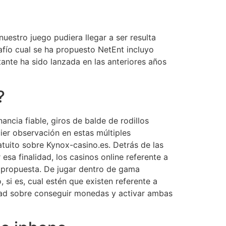
uestro juego pudiera llegar a ser resulta
afío cual se ha propuesto NetEnt incluyo
ante ha sido lanzada en las anteriores años
?
ncia fiable, giros de balde de rodillos
uier observación en estas múltiples
atuito sobre Kynox-casino.es. Detrás de las
sa finalidad, los casinos online referente a
l propuesta. De jugar dentro de gama
 si es, cual estén que existen referente a
dad sobre conseguir monedas y activar ambas