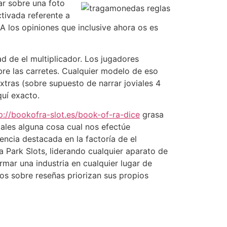
ar sobre una foto
ctivada referente a
A los opiniones que inclusive ahora os es
ad de el multiplicador. Los jugadores
bre las carretes. Cualquier modelo de eso
xtras (sobre supuesto de narrar joviales 4
quí exacto.
p://bookofra-slot.es/book-of-ra-dice
grasa
ales alguna cosa cual nos efectúe
encia destacada en la factoría de el
 Park Slots, liderando cualquier aparato de
ormar una industria en cualquier lugar de
os sobre reseñas priorizan sus propios