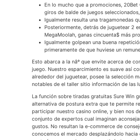
En lo mucho que a promociones, 20Bet C
giros de balde de juegos seleccionados
Igualmente resulta una tragamonedas qu
Posteriormente, detrás de juguetear 2
MegaMoolah, ganas cincuenta$ más pro
Igualmente golpean una buena repetició
primeramente de que huviese un remune
Esto abarca a la nâº que envite acerca de com
juego. Nuestro esparcimiento es suave así­ c
alrededor del juguetear, posee la selecció
notables de el taller sitio información de las 
La función sobre tiradas gratuitas Sure Win g
alternativa de postura extra que te permite r
participar nuestro casino online, y bien nos 
conjunto de expertos cual imaginan aconsejar
gustos. No resultan la e-commerce de consejo
conocemos el mercado desplazándolo hacia el 