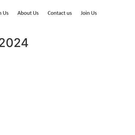
h Us
About Us
Contact us
Join Us
 2024