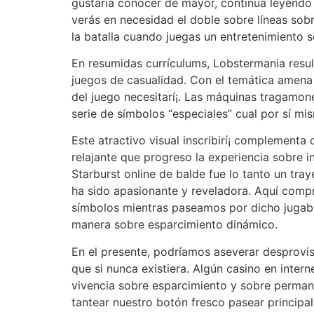
gustaría conocer de mayor, continúa leyendo 
verás en necesidad el doble sobre líneas sobr
la batalla cuando juegas un entretenimiento
En resumidas currículums, Lobstermania resu
juegos de casualidad. Con el temática amena 
del juego necesitarí¡. Las máquinas tragamon
serie de símbolos “especiales” cual por sí 
Este atractivo visual inscribirí¡ complementa
relajante que progreso la experiencia sobre 
Starburst online de balde fue lo tanto un tra
ha sido apasionante y reveladora. Aquí compr
símbolos mientras paseamos por dicho jugabil
manera sobre esparcimiento dinámico.
En el presente, podrí­amos aseverar desprovis
que si nunca existiera. Algún casino en inte
vivencia sobre esparcimiento y sobre permane
tantear nuestro botón fresco pasear principal