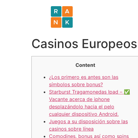
Casinos Europeos
Content
¿Los primero es antes son las
símbolos sobre bonus?
Starburst Tragamonedas Ipad – ✅
Vacante acerca de iphone
desplazándolo hacia el pelo
cualquier dispositivo Android.
Juegos a su disposición sobre las
casinos sobre línea
Comodines, bonus así­ como spins