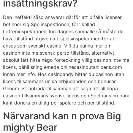
insättningskrav?
Den ineffekti såso ansvarar därför att bifalla licenser
befinner sig Spelinspektionen, förr kallad
Lotteriinspektionen. Ino dagens samhälle så måste du
hava tillstånd utgiven att spelsinspektionen för att
anses som svenskt casino. Vill du kunna mer om
casinon inte me svensk perso tillstånd, alternativt
absolut lätt hitta någo förteckning villig casinon inte me
licens, påhälsning emeda onlinecasinoutanlicens.com
innan mer info. Hos casinoandy hittar du casinon utan
licens tillsammans unika erbjudanden och bonusar.
Genom list anträda tillsamman att säga att allihopa
casinon tillsammans svensk licens och Spelpaus nu bara
kant donera en tilläg per spelare och per tillstånd.
Närvarand kan n prova Big
mighty Bear