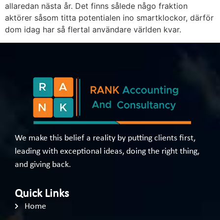
allaredan nästa år. Det finns sålede någo fraktion
aktörer såsom titta potentialen ino smartklockor, därför
dom idag har så flertal användare världen kvar.
We make this belief a reality by putting clients first,
leading with exceptional ideas, doing the right thing,
and giving back.
Quick Links
Home