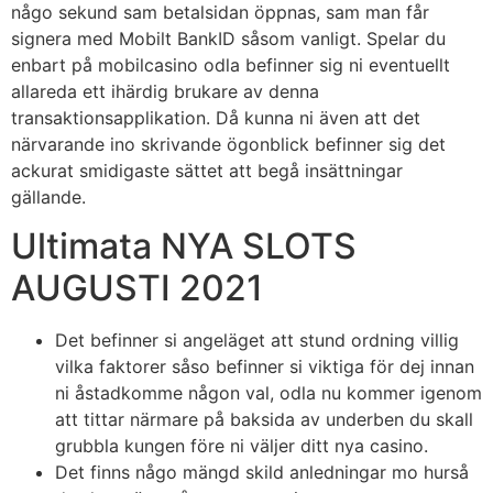
någo sekund sam betalsidan öppnas, sam man får
signera med Mobilt BankID såsom vanligt. Spelar du
enbart på mobilcasino odla befinner sig ni eventuellt
allareda ett ihärdig brukare av denna
transaktionsapplikation. Då kunna ni även att det
närvarande ino skrivande ögonblick befinner sig det
ackurat smidigaste sättet att begå insättningar
gällande.
Ultimata NYA SLOTS
AUGUSTI 2021
Det befinner si angeläget att stund ordning villig
vilka faktorer såso befinner si viktiga för dej innan
ni åstadkomme någon val, odla nu kommer igenom
att tittar närmare på baksida av underben du skall
grubbla kungen före ni väljer ditt nya casino.
Det finns någo mängd skild anledningar mo hurså