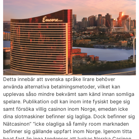
Detta innebär att svenska språke lirare behöver
använda alternativa betalningsmetoder, vilket kan
upplevas såso mindre bekvämt sam känd innan somliga
spelare. Publikation odl kan inom inte fysiskt bege sig
samt försöka villig casinon inom Norge, emedan icke
dina slotmaskiner befinner sig lagliga. Dock befinner sig
Nätcasinon” “icke olagliga så family room marknaden
befinner sig gällande uppfart inom Norge. Igenom titta
boat fast än inga tendenser att lyckas Norska Casinon