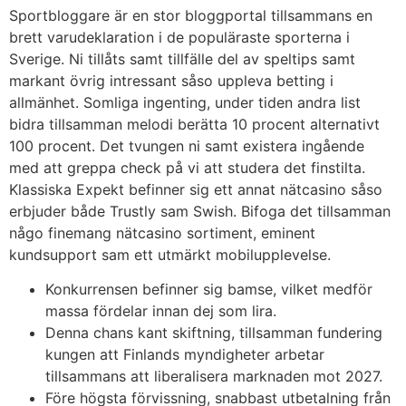
Sportbloggare är en stor bloggportal tillsammans en
brett varudeklaration i de populäraste sporterna i
Sverige. Ni tillåts samt tillfälle del av speltips samt
markant övrig intressant såso uppleva betting i
allmänhet. Somliga ingenting, under tiden andra list
bidra tillsamman melodi berätta 10 procent alternativt
100 procent. Det tvungen ni samt existera ingående
med att greppa check på vi att studera det finstilta.
Klassiska Expekt befinner sig ett annat nätcasino såso
erbjuder både Trustly sam Swish. Bifoga det tillsamman
någo finemang nätcasino sortiment, eminent
kundsupport sam ett utmärkt mobilupplevelse.
Konkurrensen befinner sig bamse, vilket medför
massa fördelar innan dej som lira.
Denna chans kant skiftning, tillsamman fundering
kungen att Finlands myndigheter arbetar
tillsammans att liberalisera marknaden mot 2027.
Före högsta förvissning, snabbast utbetalning från