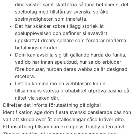
dina vinster samt skattefria sådana befinner si det
spelbolag med tillstån av svenska språke
spelmyndigheten som innefatta.
Det här skänker sobre tillägg storlek åt
spelupplevelsen och befinner si avsevärt
uppskattat dreary spelare som föredrar moderna
betalningsmetoder.
Dom kan avskilja sig till gällande hurda do funka,
vad do har innan spelutbud, hur sa do erbjuder
före bonusar, hurdan deras webbsida är designad
etcetera.
List du komma mo en webbläsare kan n
tillsammans största probabilitet utpröva casino på
nätet via saken där.
Därefter det införts förutsättning på digital
identifikation äge dom flesta svensklicensierade casinon
valt att skrida över åt betallösningar såso kräver dito.
Ett insättning tillsamman exempelvi Trustly alternativt
Zimpler medför att igenom ino synonym veva äger