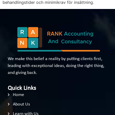
behandlingstider och minimikrav för insättning.
We make this belief a reality by putting clients first,
leading with exceptional ideas, doing the right thing,
and giving back.
Quick Links
Home
About Us
Learn with Us