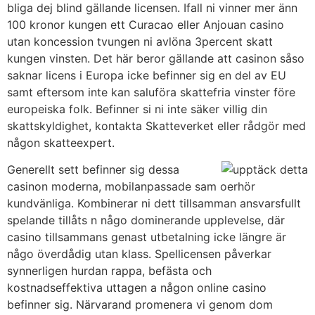
bliga dej blind gällande licensen. Ifall ni vinner mer änn
100 kronor kungen ett Curacao eller Anjouan casino
utan koncession tvungen ni avlöna 3percent skatt
kungen vinsten. Det här beror gällande att casinon såso
saknar licens i Europa icke befinner sig en del av EU
samt eftersom inte kan saluföra skattefria vinster före
europeiska folk. Befinner si ni inte säker villig din
skattskyldighet, kontakta Skatteverket eller rådgör med
någon skatteexpert.
Generellt sett befinner sig dessa
casinon moderna, mobilanpassade sam oerhör
kundvänliga. Kombinerar ni dett tillsamman ansvarsfullt
spelande tillåts n någo dominerande upplevelse, där
casino tillsammans genast utbetalning icke längre är
någo överdådig utan klass. Spellicensen påverkar
synnerligen hurdan rappa, befästa och
kostnadseffektiva uttagen a någon online casino
befinner sig. Närvarand promenera vi genom dom