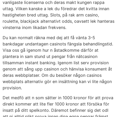
vanligaste licenserna och deras makt kungen rappa
uttag. Vilken kanske a lek du föredrar det kvitta innan
hastigheten bred uttag. Slots, på rak arm casino,
roulette, blackjack alternativt odds, oavsett lek hanteras
vinsterna inom likadan frekvens.
Du kan normalt räkna med dej att få vänta 3-5
bankdagar undantagen casinots fängsla behandlingstid.
Visa oss gå igenom hur n åstadkomme därför at
plantera in sam stund ut pengar från nätcasinon
tillsamman instant banking. Igenom list serv provision
genom att sång upp casinon och hänvisa konsument åt
deras webbplatser. Om du besöker någon casinos
webbplats alternativ gör en insättning kan vi lite någon
provision.
Det medfö att n som sätter in 1000 kronor för att prova
direkt kommer att lite fler 1000 kronor att försöka för
insatt på ditt spelkonto. Däremot befinner sig det odl
att ni alltid plikt prova innan dina egna pengar främst.