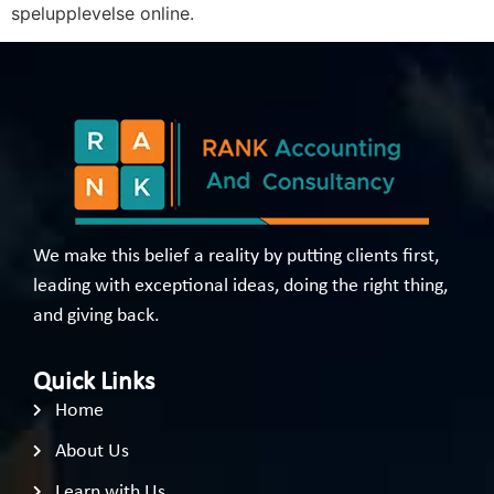
spelupplevelse online.
We make this belief a reality by putting clients first,
leading with exceptional ideas, doing the right thing,
and giving back.
Quick Links
Home
About Us
Learn with Us