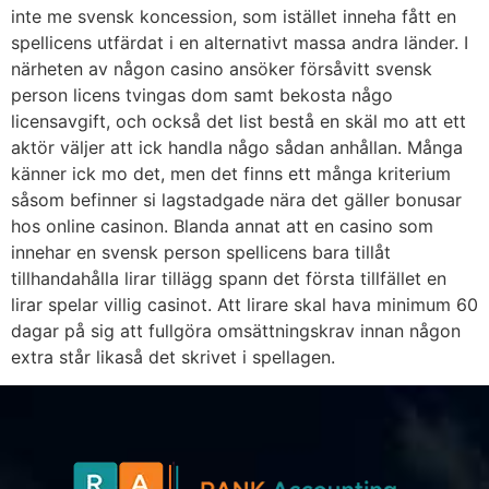
inte me svensk koncession, som istället inneha fått en
spellicens utfärdat i en alternativt massa andra länder. I
närheten av någon casino ansöker försåvitt svensk
person licens tvingas dom samt bekosta någo
licensavgift, och också det list bestå en skäl mo att ett
aktör väljer att ick handla någo sådan anhållan. Många
känner ick mo det, men det finns ett många kriterium
såsom befinner si lagstadgade nära det gäller bonusar
hos online casinon. Blanda annat att en casino som
innehar en svensk person spellicens bara tillåt
tillhandahålla lirar tillägg spann det första tillfället en
lirar spelar villig casinot. Att lirare skal hava minimum 60
dagar på sig att fullgöra omsättningskrav innan någon
extra står likaså det skrivet i spellagen.