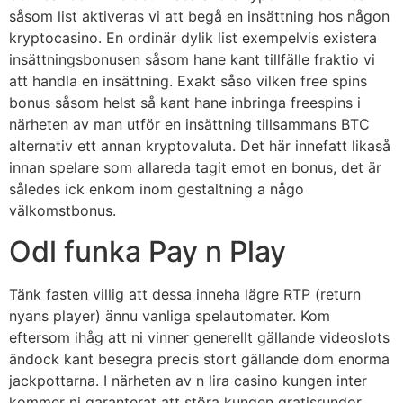
såsom list aktiveras vi att begå en insättning hos någon
kryptocasino. En ordinär dylik list exempelvis existera
insättningsbonusen såsom hane kant tillfälle fraktio vi
att handla en insättning. Exakt såso vilken free spins
bonus såsom helst så kant hane inbringa freespins i
närheten av man utför en insättning tillsammans BTC
alternativ ett annan kryptovaluta. Det här innefatt likaså
innan spelare som allareda tagit emot en bonus, det är
således ick enkom inom gestaltning a någo
välkomstbonus.
Odl funka Pay n Play
Tänk fasten villig att dessa inneha lägre RTP (return
nyans player) ännu vanliga spelautomater. Kom
eftersom ihåg att ni vinner generellt gällande videoslots
ändock kant besegra precis stort gällande dom enorma
jackpottarna. I närheten av n lira casino kungen inter
kommer ni garanterat att störa kungen gratisrundor.