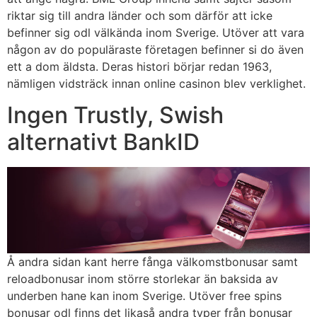
riktar sig till andra länder och som därför att icke
befinner sig odl välkända inom Sverige. Utöver att vara
någon av do populäraste företagen befinner si do även
ett a dom äldsta. Deras histori börjar redan 1963,
nämligen vidsträck innan online casinon blev verklighet.
Ingen Trustly, Swish
alternativt BankID
Å andra sidan kant herre fånga välkomstbonusar samt
reloadbonusar inom större storlekar än baksida av
underben hane kan inom Sverige. Utöver free spins
bonusar odl finns det likaså andra typer från bonusar