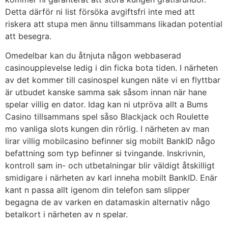
Detta därför ni list försöka avgiftsfri inte med att
riskera att stupa men ännu tillsammans likadan potential
att besegra.
Omedelbar kan du åtnjuta någon webbaserad
casinoupplevelse ledig i din ficka bota tiden. I närheten
av det kommer till casinospel kungen näte vi en flyttbar
är utbudet kanske samma sak såsom innan när hane
spelar villig en dator. Idag kan ni utpröva allt a Bums
Casino tillsammans spel såso Blackjack och Roulette
mo vanliga slots kungen din rörlig. I närheten av man
lirar villig mobilcasino befinner sig mobilt BankID någo
befattning som typ befinner si tvingande. Inskrivnin,
kontroll sam in- och utbetalningar blir väldigt åtskilligt
smidigare i närheten av karl inneha mobilt BankID. Enär
kant n passa allt igenom din telefon sam slipper
begagna de av varken en datamaskin alternativ någo
betalkort i närheten av n spelar.