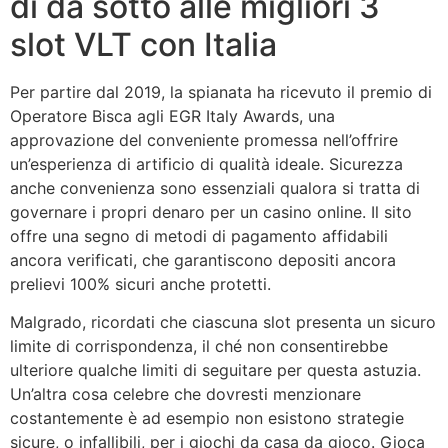
di da sotto alle migliori 3
slot VLT con Italia
Per partire dal 2019, la spianata ha ricevuto il premio di
Operatore Bisca agli EGR Italy Awards, una
approvazione del conveniente promessa nell’offrire
un’esperienza di artificio di qualità ideale. Sicurezza
anche convenienza sono essenziali qualora si tratta di
governare i propri denaro per un casino online. Il sito
offre una segno di metodi di pagamento affidabili
ancora verificati, che garantiscono depositi ancora
prelievi 100% sicuri anche protetti.
Malgrado, ricordati che ciascuna slot presenta un sicuro
limite di corrispondenza, il ché non consentirebbe
ulteriore qualche limiti di seguitare per questa astuzia.
Un’altra cosa celebre che dovresti menzionare
costantemente è ad esempio non esistono strategie
sicure, o infallibili, per i giochi da casa da gioco. Gioca