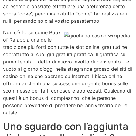
ad esempio possiate effettuare una preferenza certo
sopra “dove”, però innanzitutto “come” far realizzare i
rulli, pensando solo al vostro passatempo.
Non c’è forse come Book
of Ra abbia una delle
tradizione più forti con tutte le slot online, gratitudine
soprattutto ai suoi giri gratuiti gratifica. Il gratifica sul
primo tenuta – detto di nuovo involto di benvenuto – è
vuoto al giorno d’oggi nella stragrande grosso dei siti di
casinò online che operano su Internet. I bisca online
offrono ai clienti una successione di gente bonus sulle
scommesse per farli conoscere apprezzati. Qualcuno di
questi è un bonus di compleanno, che le persone
possono prevedere di prendere nel anniversario del lei
natale.
Uno sguardo con l’aggiunta