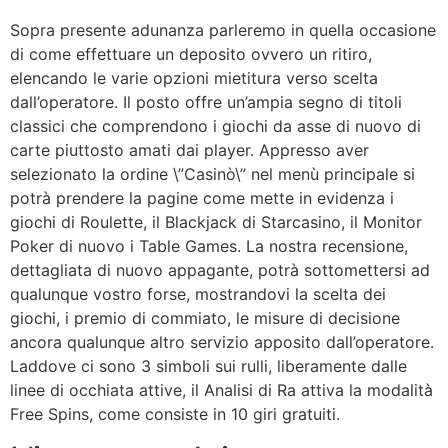
Sopra presente adunanza parleremo in quella occasione
di come effettuare un deposito ovvero un ritiro,
elencando le varie opzioni mietitura verso scelta
dall’operatore. Il posto offre un’ampia segno di titoli
classici che comprendono i giochi da asse di nuovo di
carte piuttosto amati dai player. Appresso aver
selezionato la ordine \”Casinò\” nel menù principale si
potrà prendere la pagine come mette in evidenza i
giochi di Roulette, il Blackjack di Starcasino, il Monitor
Poker di nuovo i Table Games. La nostra recensione,
dettagliata di nuovo appagante, potrà sottomettersi ad
qualunque vostro forse, mostrandovi la scelta dei
giochi, i premio di commiato, le misure di decisione
ancora qualunque altro servizio apposito dall’operatore.
Laddove ci sono 3 simboli sui rulli, liberamente dalle
linee di occhiata attive, il Analisi di Ra attiva la modalità
Free Spins, come consiste in 10 giri gratuiti.