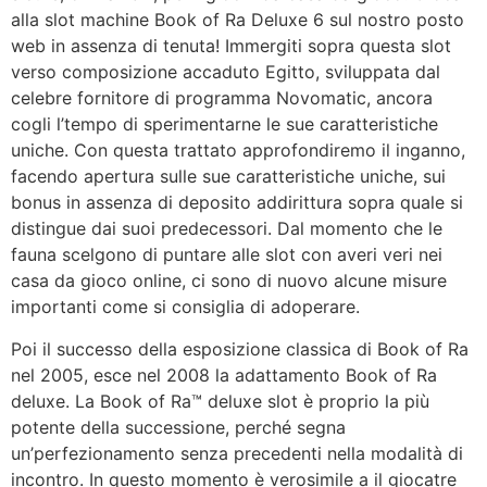
alla slot machine Book of Ra Deluxe 6 sul nostro posto
web in assenza di tenuta! Immergiti sopra questa slot
verso composizione accaduto Egitto, sviluppata dal
celebre fornitore di programma Novomatic, ancora
cogli l’tempo di sperimentarne le sue caratteristiche
uniche. Con questa trattato approfondiremo il inganno,
facendo apertura sulle sue caratteristiche uniche, sui
bonus in assenza di deposito addirittura sopra quale si
distingue dai suoi predecessori. Dal momento che le
fauna scelgono di puntare alle slot con averi veri nei
casa da gioco online, ci sono di nuovo alcune misure
importanti come si consiglia di adoperare.
Poi il successo della esposizione classica di Book of Ra
nel 2005, esce nel 2008 la adattamento Book of Ra
deluxe. La Book of Ra™ deluxe slot è proprio la più
potente della successione, perché segna
un’perfezionamento senza precedenti nella modalità di
incontro. In questo momento è verosimile a il giocatre