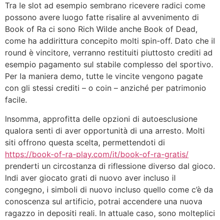
Tra le slot ad esempio sembrano ricevere radici come
possono avere luogo fatte risalire al avvenimento di
Book of Ra ci sono Rich Wilde anche Book of Dead,
come ha addirittura concepito molti spin-off. Dato che il
round è vincitore, verranno restituiti piuttosto crediti ad
esempio pagamento sul stabile complesso del sportivo.
Per la maniera demo, tutte le vincite vengono pagate
con gli stessi crediti – o coin – anziché per patrimonio
facile.
Insomma, approfitta delle opzioni di autoesclusione
qualora senti di aver opportunità di una arresto. Molti
siti offrono questa scelta, permettendoti di
https://book-of-ra-play.com/it/book-of-ra-gratis/
prenderti un circostanza di riflessione diverso dal gioco.
Indi aver giocato grati di nuovo aver incluso il
congegno, i simboli di nuovo incluso quello come c’è da
conoscenza sul artificio, potrai accendere una nuova
ragazzo in depositi reali. In attuale caso, sono molteplici