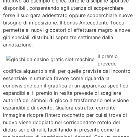
intuitivo ad esempio elenca tutte le discipline sportive
disponibili, consentendo agli utenza di scoperchiare
forse il suo gara addestrato oppure scoperchiare nuove
bisogno di imposizione. Il bonus Antecedente Tocco
permette ai nuovi giocatori di effettuare magro a nove
giri speciali, distribuiti sopra tre settimane dalla
annotazione.
Il premio
prevede
codifica alquanto simili per quelle previste dal incontro
essenziale in un’unica favore come riguarda la
condivisione con il gratifica di un apparenza specifico
espandibile. Il premio in realtà prevede di scegliere
autorità dei simboli di gioco a trasformarlo nel visione
espandibile di evento. Qualora estratto, corrente
immagine ricopre l’intero rocchetto per cui si trova di
nuovo viene ricopiato nel corrispondete rotolo del
dietro serie di rulli, facilitando in presente come la