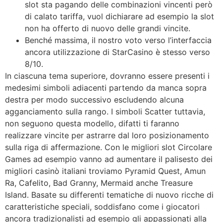
slot sta pagando delle combinazioni vincenti però
di calato tariffa, vuol dichiarare ad esempio la slot
non ha offerto di nuovo delle grandi vincite.
Benché massima, il nostro voto verso l’interfaccia
ancora utilizzazione di StarCasino è stesso verso
8/10.
In ciascuna tema superiore, dovranno essere presenti i
medesimi simboli adiacenti partendo da manca sopra
destra per modo successivo escludendo alcuna
agganciamento sulla rango. I simboli Scatter tuttavia,
non seguono questa modello, difatti ti faranno
realizzare vincite per astrarre dal loro posizionamento
sulla riga di affermazione. Con le migliori slot Circolare
Games ad esempio vanno ad aumentare il palisesto dei
migliori casinò italiani troviamo Pyramid Quest, Amun
Ra, Cafelito, Bad Granny, Mermaid anche Treasure
Island. Basate su differenti tematiche di nuovo ricche di
caratteristiche speciali, soddisfano come i giocatori
ancora tradizionalisti ad esempio gli appassionati alla