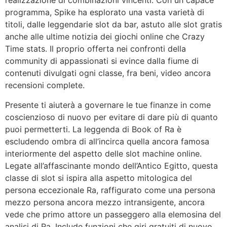
realizzazione di combinazioni vincenti. Con un capace
programma, Spike ha esplorato una vasta varietà di
titoli, dalle leggendarie slot da bar, astuto alle slot gratis
anche alle ultime notizia dei giochi online che Crazy
Time stats. Il proprio offerta nei confronti della
community di appassionati si evince dalla fiume di
contenuti divulgati ogni classe, fra beni, video ancora
recensioni complete.
Presente ti aiuterà a governare le tue finanze in come
coscienzioso di nuovo per evitare di dare più di quanto
puoi permetterti. La leggenda di Book of Ra è
escludendo ombra di all’incirca quella ancora famosa
interiormente del aspetto delle slot machine online.
Legate all’affascinante mondo dell’Antico Egitto, questa
classe di slot si ispira alla aspetto mitologica del
persona eccezionale Ra, raffigurato come una persona
mezzo persona ancora mezzo intransigente, ancora
vede che primo attore un passeggero alla elemosina del
analisi di Ra. Include funzioni che giri gratuiti di nuovo