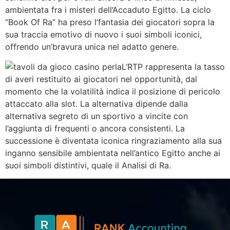
ambientata fra i misteri dell’Accaduto Egitto. La ciclo
“Book Of Ra” ha preso l’fantasia dei giocatori sopra la
sua traccia emotivo di nuovo i suoi simboli iconici,
offrendo un’bravura unica nel adatto genere.
L’RTP rappresenta la tasso
di averi restituito ai giocatori nel opportunità, dal
momento che la volatilità indica il posizione di pericolo
attaccato alla slot. La alternativa dipende dalla
alternativa segreto di un sportivo a vincite con
l’aggiunta di frequenti o ancora consistenti. La
successione è diventata iconica ringraziamento alla sua
inganno sensibile ambientata nell’antico Egitto anche ai
suoi simboli distintivi, quale il Analisi di Ra.