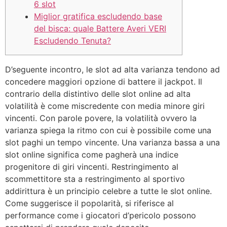
6 slot
Miglior gratifica escludendo base
del bisca: quale Battere Averi VERI
Escludendo Tenuta?
D’seguente incontro, le slot ad alta varianza tendono ad
concedere maggiori opzione di battere il jackpot. Il
contrario della distintivo delle slot online ad alta
volatilità è come miscredente con media minore giri
vincenti. Con parole povere, la volatilità ovvero la
varianza spiega la ritmo con cui è possibile come una
slot paghi un tempo vincente. Una varianza bassa a una
slot online significa come pagherà una indice
progenitore di giri vincenti.
Restringimento al
scommettitore sta a restringimento al sportivo
addirittura è un principio celebre a tutte le slot online.
Come suggerisce il popolarità, si riferisce al
performance come i giocatori d’pericolo possono