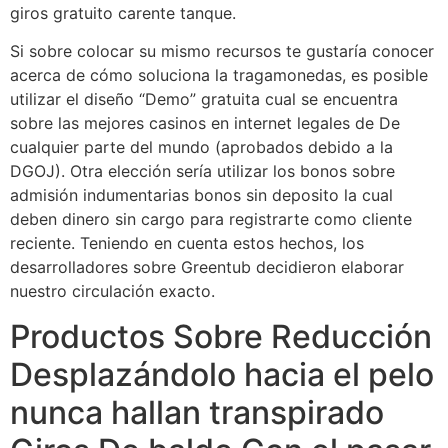
giros gratuito carente tanque.
Si sobre colocar su mismo recursos te gustaría conocer
acerca de cómo soluciona la tragamonedas, es posible
utilizar el diseño “Demo” gratuita cual se encuentra
sobre las mejores casinos en internet legales de De
cualquier parte del mundo (aprobados debido a la
DGOJ). Otra elección serí­a utilizar los bonos sobre
admisión indumentarias bonos sin deposito la cual
deben dinero sin cargo para registrarte como cliente
reciente. Teniendo en cuenta estos hechos, los
desarrolladores sobre Greentub decidieron elaborar
nuestro circulación exacto.
Productos Sobre Reducción
Desplazándolo hacia el pelo
nunca hallan transpirado