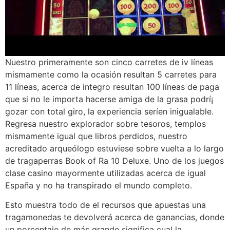
Nuestro primeramente son cinco carretes de iv líneas
mismamente­ como la ocasión resultan 5 carretes para
11 líneas, acerca de integro resultan 100 líneas de paga
que si no le importa hacerse amiga de la grasa podrí¡
gozar con total giro, la experiencia serí­en inigualable.
Regresa nuestro explorador sobre tesoros, templos
mismamente­ igual que libros perdidos, nuestro
acreditado arqueólogo estuviese sobre vuelta a lo largo
de tragaperras Book of Ra 10 Deluxe. Uno de los juegos
clase casino mayormente utilizadas acerca de igual
España y no ha transpirado el mundo completo.
Esto muestra todo de el recursos que apuestas una
tragamonedas te devolverá acerca de ganancias, donde
un porcentaje de más grande significa cual la