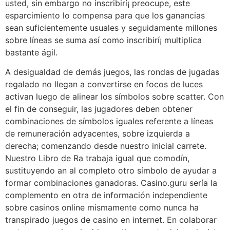
usted, sin embargo no inscribirí¡ preocupe, este
esparcimiento lo compensa para que los ganancias
sean suficientemente usuales y seguidamente millones
sobre líneas se suma así­ como inscribirí¡ multiplica
bastante ágil.
A desigualdad de demás juegos, las rondas de jugadas
regalado no llegan a convertirse en focos de luces
activan luego de alinear los símbolos sobre scatter. Con
el fin de conseguir, las jugadores deben obtener
combinaciones de símbolos iguales referente a líneas
de remuneración adyacentes, sobre izquierda a
derecha; comenzando desde nuestro inicial carrete.
Nuestro Libro de Ra trabaja igual que comodín,
sustituyendo an al completo otro símbolo de ayudar a
formar combinaciones ganadoras. Casino.guru serí­a la
complemento en otra de información independiente
sobre casinos online mismamente­ como nunca ha
transpirado juegos de casino en internet. En colaborar