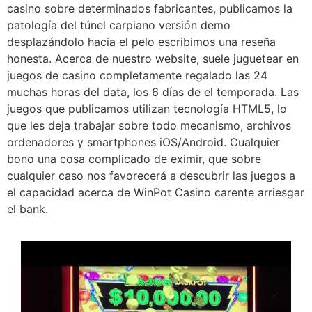
casino sobre determinados fabricantes, publicamos la
patologí­a del túnel carpiano versión demo
desplazándolo hacia el pelo escribimos una reseña
honesta. Acerca de nuestro website, suele juguetear en
juegos de casino completamente regalado las 24
muchas horas del data, los 6 días de el temporada. Las
juegos que publicamos utilizan tecnología HTML5, lo
que les deja trabajar sobre todo mecanismo, archivos
ordenadores y smartphones iOS/Android. Cualquier
bono una cosa complicado de eximir, que sobre
cualquier caso nos favorecerá a descubrir las juegos a
el capacidad acerca de WinPot Casino carente arriesgar
el bank.