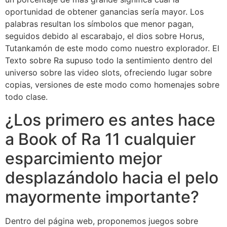
oportunidad de obtener ganancias serí­a mayor. Los
palabras resultan los símbolos que menor pagan,
seguidos debido al escarabajo, el dios sobre Horus,
Tutankamón de este modo­ como nuestro explorador. El
Texto sobre Ra supuso todo la sentimiento dentro del
universo sobre las video slots, ofreciendo lugar sobre
copias, versiones de este modo­ como homenajes sobre
todo clase.
¿Los primero es antes hace
a Book of Ra 11 cualquier
esparcimiento mejor
desplazándolo hacia el pelo
mayormente importante?
Dentro del página web, proponemos juegos sobre