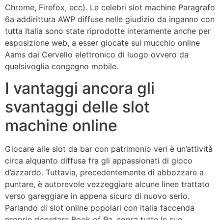
Chrome, Firefox, ecc). Le celebri slot machine Paragrafo
6a addirittura AWP diffuse nelle giudizio da inganno con
tutta Italia sono state riprodotte interamente anche per
esposizione web, a esser giocate sui mucchio online
Aams dai Cervello elettronico di luogo ovvero da
qualsivoglia congegno mobile.
I vantaggi ancora gli
svantaggi delle slot
machine online
Giocare alle slot da bar con patrimonio veri è un’attività
circa alquanto diffusa fra gli appassionati di gioco
d’azzardo. Tuttavia, precedentemente di abbozzare a
puntare, è autorevole vezzeggiare alcune linee trattato
verso gareggiare in appena sicuro di nuovo serio.
Parlando di slot online popolari con italia faccenda
proprio ricordare Book of Ra, sopra tutte le sue