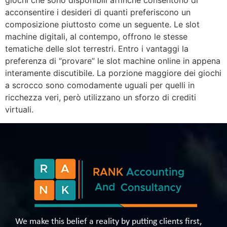
giochi che sono disponibili affinché consentono di
acconsentire i desideri di quanti preferiscono un
composizione piuttosto come un seguente. Le slot
machine digitali, al contempo, offrono le stesse
tematiche delle slot terrestri. Entro i vantaggi la
preferenza di “provare” le slot machine online in appena
interamente discutibile. La porzione maggiore dei giochi
a scrocco sono comodamente uguali per quelli in
ricchezza veri, però utilizzano un sforzo di crediti
virtuali.
We make this belief a reality by putting clients first,