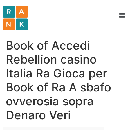
Book of Accedi
Rebellion casino
Italia Ra Gioca per
Book of Ra A sbafo
ovverosia sopra
Denaro Veri