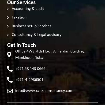
Our Services
Accounting & audit
Taxation
Business setup Services
Consultancy & Legal advisory
Get in Touch
Office 4W3, 4th Floor, AI Fardan Building,
Mankhool, Dubai
+971 58 143 0666
+971-4-2986501
info@www.rank-consultancy.com