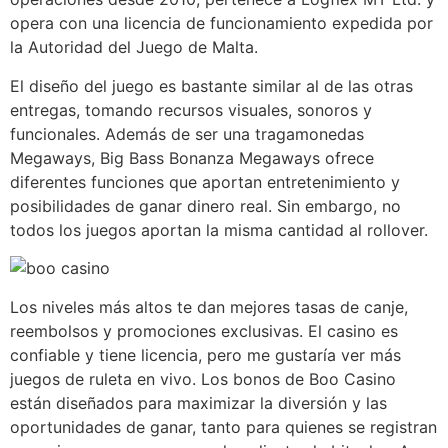
opera con una licencia de funcionamiento expedida por
la Autoridad del Juego de Malta.
El diseño del juego es bastante similar al de las otras
entregas, tomando recursos visuales, sonoros y
funcionales. Además de ser una tragamonedas
Megaways, Big Bass Bonanza Megaways ofrece
diferentes funciones que aportan entretenimiento y
posibilidades de ganar dinero real. Sin embargo, no
todos los juegos aportan la misma cantidad al rollover.
Los niveles más altos te dan mejores tasas de canje,
reembolsos y promociones exclusivas. El casino es
confiable y tiene licencia, pero me gustaría ver más
juegos de ruleta en vivo. Los bonos de Boo Casino
están diseñados para maximizar la diversión y las
oportunidades de ganar, tanto para quienes se registran