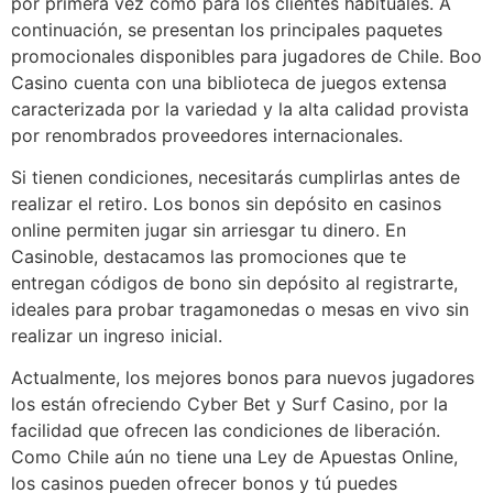
por primera vez como para los clientes habituales. A
continuación, se presentan los principales paquetes
promocionales disponibles para jugadores de Chile. Boo
Casino cuenta con una biblioteca de juegos extensa
caracterizada por la variedad y la alta calidad provista
por renombrados proveedores internacionales.
Si tienen condiciones, necesitarás cumplirlas antes de
realizar el retiro. Los bonos sin depósito en casinos
online permiten jugar sin arriesgar tu dinero. En
Casinoble, destacamos las promociones que te
entregan códigos de bono sin depósito al registrarte,
ideales para probar tragamonedas o mesas en vivo sin
realizar un ingreso inicial.
Actualmente, los mejores bonos para nuevos jugadores
los están ofreciendo Cyber Bet y Surf Casino, por la
facilidad que ofrecen las condiciones de liberación.
Como Chile aún no tiene una Ley de Apuestas Online,
los casinos pueden ofrecer bonos y tú puedes