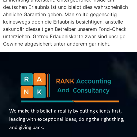
deutschen Erlaubnis ist und bleibt dies wahrscheinlich
ähnliche Garantien geben. Man sollte gegenseitig
keineswegs doch die Erlaubnis besichtigen, anstelle
sekundär diesseitigen Betreiber unserem Fond-Check
unterziehen. Getreu Erlaubniskarte zwar sind unsrige
Gewinne abgesichert unter anderem gar nicht.
We make this belief a reality by putting clients first,
leading with exceptional ideas, doing the right thing,
and giving back.