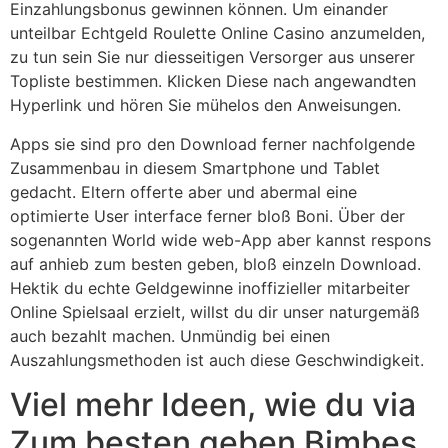
Einzahlungsbonus gewinnen können. Um einander
unteilbar Echtgeld Roulette Online Casino anzumelden,
zu tun sein Sie nur diesseitigen Versorger aus unserer
Topliste bestimmen. Klicken Diese nach angewandten
Hyperlink und hören Sie mühelos den Anweisungen.
Apps sie sind pro den Download ferner nachfolgende
Zusammenbau in diesem Smartphone und Tablet
gedacht. Eltern offerte aber und abermal eine
optimierte User interface ferner bloß Boni. Über der
sogenannten World wide web-App aber kannst respons
auf anhieb zum besten geben, bloß einzeln Download.
Hektik du echte Geldgewinne inoffizieller mitarbeiter
Online Spielsaal erzielt, willst du dir unser naturgemäß
auch bezahlt machen. Unmündig bei einen
Auszahlungsmethoden ist auch diese Geschwindigkeit.
Viel mehr Ideen, wie du via
Zum besten geben Bimbes