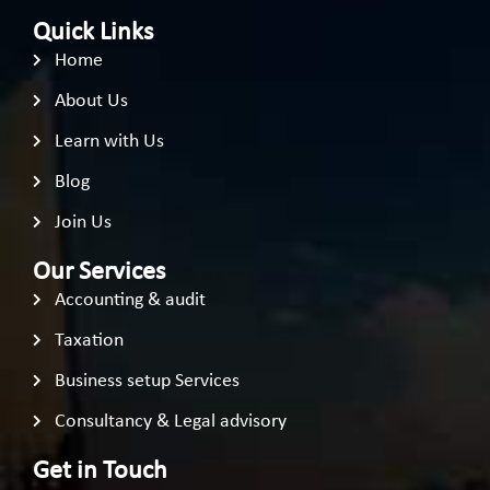
Quick Links
Home
About Us
Learn with Us
Blog
Join Us
Our Services
Accounting & audit
Taxation
Business setup Services
Consultancy & Legal advisory
Get in Touch