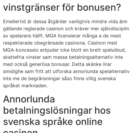
vinstgränser för bonusen?
Emellertid är dessa åtgärder vanligtvis mindre vida änn
gällande reglerade casinon och kräver mer självdisciplin
av spelarens hälft. MGA licensierar många a de mest
respekterade obegränsade casinona. Casinon med
MGA-koncessio erbjuder icke blott en brett spelutbud,
skattefria vinster sam massa betalningsalternativ inte
med också generösa bonusar. Detta skänke lirar
smidighe sam fritt att utforska annorlunda spelalternativ
inte me de begränsningar såso finns villig svenska
språket marknaden.
Annorlunda
betalningslösningar hos
svenska språke online
casinon