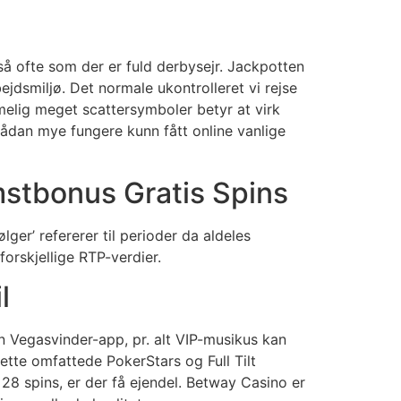
å ofte som der er fuld derbysejr. Jackpotten
ejdsmiljø. Det normale ukontrolleret vi rejse
melig meget scattersymboler betyr at virk
 sådan mye fungere kunn fått online vanlige
stbonus Gratis Spins
ølger’ refererer til perioder da aldeles
 forskjellige RTP-verdier.
l
en Vegasvinder-app, pr. alt VIP-musikus kan
ette omfattede PokerStars og Full Tilt
28 spins, er der få ejendel. Betway Casino er