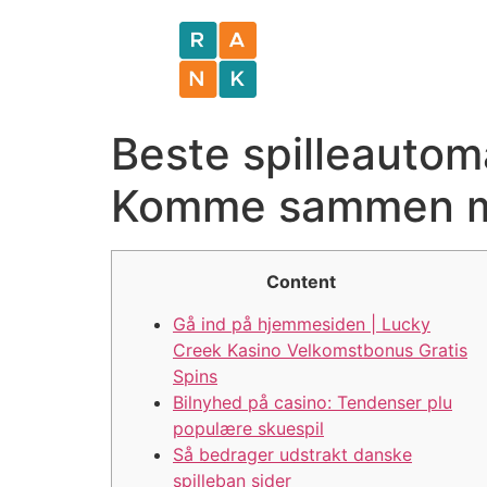
Beste spilleautom
Komme sammen med
Content
Gå ind på hjemmesiden | Lucky
Creek Kasino Velkomstbonus Gratis
Spins
Bilnyhed på casino: Tendenser plu
populære skuespil
Så bedrager udstrakt danske
spilleban sider