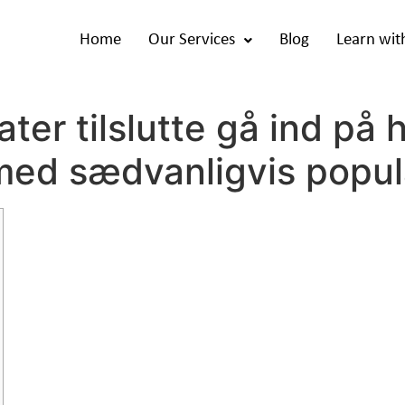
Home
Our Services
Blog
Learn wit
ater tilslutte gå ind på
 sædvanligvis populæ