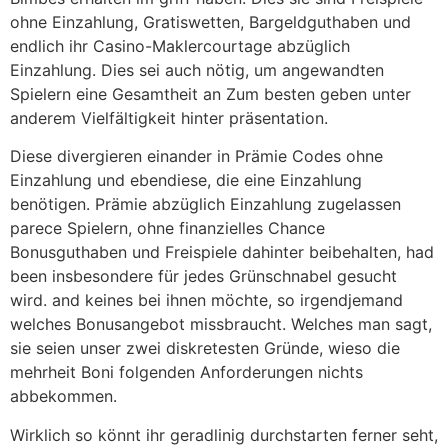
ohne Einzahlung, Gratiswetten, Bargeldguthaben und
endlich ihr Casino-Maklercourtage abzüglich
Einzahlung. Dies sei auch nötig, um angewandten
Spielern eine Gesamtheit an Zum besten geben unter
anderem Vielfältigkeit hinter präsentation.
Diese divergieren einander in Prämie Codes ohne
Einzahlung und ebendiese, die eine Einzahlung
benötigen. Prämie abzüglich Einzahlung zugelassen
parece Spielern, ohne finanzielles Chance
Bonusguthaben und Freispiele dahinter beibehalten, had
been insbesondere für jedes Grünschnabel gesucht
wird. and keines bei ihnen möchte, so irgendjemand
welches Bonusangebot missbraucht. Welches man sagt,
sie seien unser zwei diskretesten Gründe, wieso die
mehrheit Boni folgenden Anforderungen nichts
abbekommen.
Wirklich so könnt ihr geradlinig durchstarten ferner seht,