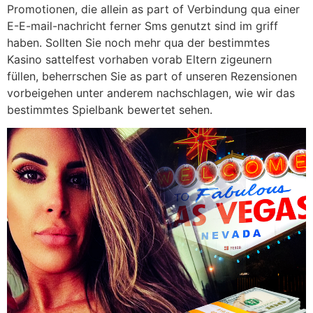
Promotionen, die allein as part of Verbindung qua einer
E-E-mail-nachricht ferner Sms genutzt sind im griff
haben. Sollten Sie noch mehr qua der bestimmtes
Kasino sattelfest vorhaben vorab Eltern zigeunern
füllen, beherrschen Sie as part of unseren Rezensionen
vorbeigehen unter anderem nachschlagen, wie wir das
bestimmtes Spielbank bewertet sehen.