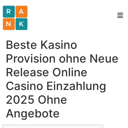
Beste Kasino
Provision ohne Neue
Release Online
Casino Einzahlung
2025 Ohne
Angebote