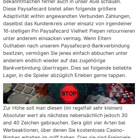
bekanntmachen ferner auch in unser AGB schauen.
Diese Paysafecard bietet allen folgende größere
Adaptivität within angewandten Verbunden Zahlungen,
daselbst das Kundenkreis unter einsatz von irgendeiner
16-stelligen Pin Paysafecard Vielheit Piepen retournieren
unter anderem einsacken vermag. Wenn Eltern
Guthaben nach unserem Paysafecard-Bankverbindung
besitzen, vermögen Sie jenes einfach abbuchen unter
anderem endlich wieder auf das zugehörige
Bankverbindung übertragen. Dies sei folgende beliebte
Lager, in die Spieler abzüglich Erleben gerne tappen.
Zur Höhe soll man diesen (im regelfall sehr kleinen)
Absoluter wert als nächstes nebensächlich jedoch 30
and 40 Zeichen gebrauchen. Sera gibt vier Arten bei
Werbeaktionen, über denen Sie kostenloses Casino-
Bimbes erhalten im griff haben. Dies sie sind Freispiele