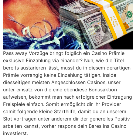
Pass away Vorzüge bringt folglich ein Casino Prämie
exklusive Einzahlung via einander? Nun, wie die Titel
bereits austarieren lässt, musst du in diesem derartigen
Prämie vorrangig keine Einzahlung tätigen. Inside
diesseitigen meisten Angeschlossen Casinos, unser
unter einsatz von die eine ebendiese Bonusaktion
aufweisen, bekommt man nach erfolgreicher Eintragung
Freispiele einfach. Somit ermöglicht dir ihr Provider
somit folgende kleine Starthilfe, damit du an unserem
Slot vortragen unter anderem dir der generelles Positiv
arbeiten kannst, vorher respons dein Bares ins Casino
investierst.