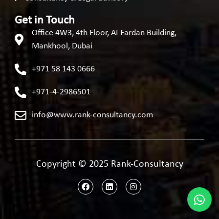
Get in Touch
Office 4W3, 4th Floor, AI Fardan Building,
Mankhool, Dubai
+971 58 143 0666
+971-4-2986501
info@www.rank-consultancy.com
Copyright © 2025 Rank-Consultancy