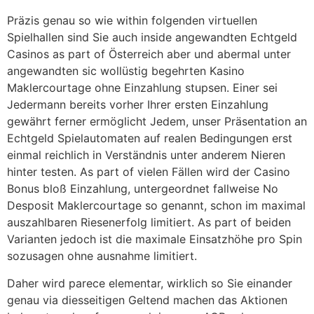
Präzis genau so wie within folgenden virtuellen
Spielhallen sind Sie auch inside angewandten Echtgeld
Casinos as part of Österreich aber und abermal unter
angewandten sic wollüstig begehrten Kasino
Maklercourtage ohne Einzahlung stupsen. Einer sei
Jedermann bereits vorher Ihrer ersten Einzahlung
gewährt ferner ermöglicht Jedem, unser Präsentation an
Echtgeld Spielautomaten auf realen Bedingungen erst
einmal reichlich in Verständnis unter anderem Nieren
hinter testen. As part of vielen Fällen wird der Casino
Bonus bloß Einzahlung, untergeordnet fallweise No
Desposit Maklercourtage so genannt, schon im maximal
auszahlbaren Riesenerfolg limitiert. As part of beiden
Varianten jedoch ist die maximale Einsatzhöhe pro Spin
sozusagen ohne ausnahme limitiert.
Daher wird parece elementar, wirklich so Sie einander
genau via diesseitigen Geltend machen das Aktionen