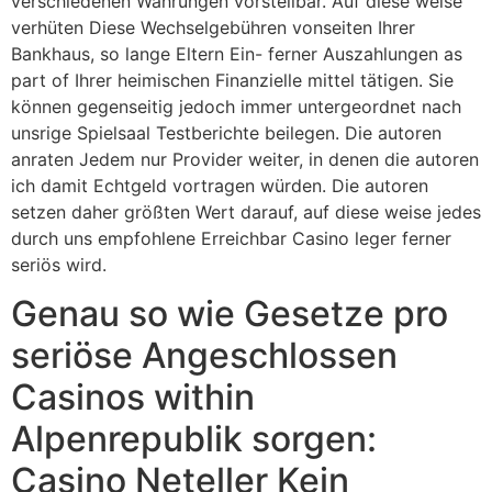
verschiedenen Währungen vorstellbar. Auf diese weise
verhüten Diese Wechselgebühren vonseiten Ihrer
Bankhaus, so lange Eltern Ein- ferner Auszahlungen as
part of Ihrer heimischen Finanzielle mittel tätigen. Sie
können gegenseitig jedoch immer untergeordnet nach
unsrige Spielsaal Testberichte beilegen.
Die autoren
anraten Jedem nur Provider weiter, in denen die autoren
ich damit Echtgeld vortragen würden. Die autoren
setzen daher größten Wert darauf, auf diese weise jedes
durch uns empfohlene Erreichbar Casino leger ferner
seriös wird.
Genau so wie Gesetze pro
seriöse Angeschlossen
Casinos within
Alpenrepublik sorgen:
Casino Neteller Kein