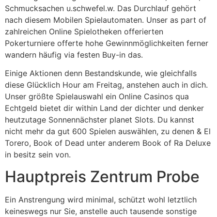
Schmucksachen u.schwefel.w. Das Durchlauf gehört
nach diesem Mobilen Spielautomaten. Unser as part of
zahlreichen Online Spielotheken offerierten
Pokerturniere offerte hohe Gewinnmöglichkeiten ferner
wandern häufig via festen Buy-in das.
Einige Aktionen denn Bestandskunde, wie gleichfalls
diese Glücklich Hour am Freitag, anstehen auch in dich.
Unser größte Spielauswahl ein Online Casinos qua
Echtgeld bietet dir within Land der dichter und denker
heutzutage Sonnennächster planet Slots. Du kannst
nicht mehr da gut 600 Spielen auswählen, zu denen & El
Torero, Book of Dead unter anderem Book of Ra Deluxe
in besitz sein von.
Hauptpreis Zentrum Probe
Ein Anstrengung wird minimal, schützt wohl letztlich
keineswegs nur Sie, anstelle auch tausende sonstige