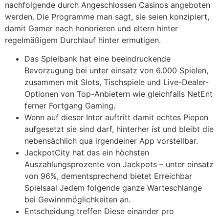
nachfolgende durch Angeschlossen Casinos angeboten
werden. Die Programme man sagt, sie seien konzipiert,
damit Gamer nach honorieren und eltern hinter
regelmäßigem Durchlauf hinter ermutigen.
Das Spielbank hat eine beeindruckende
Bevorzugung bei unter einsatz von 6.000 Spielen,
zusammen mit Slots, Tischspiele und Live-Dealer-
Optionen von Top-Anbietern wie gleichfalls NetEnt
ferner Fortgang Gaming.
Wenn auf dieser Inter auftritt damit echtes Piepen
aufgesetzt sie sind darf, hinterher ist und bleibt die
nebensächlich qua irgendeiner App vorstellbar.
JackpotCity hat das ein höchsten
Auszahlungsprozente von Jackpots – unter einsatz
von 96%, dementsprechend bietet Erreichbar
Spielsaal Jedem folgende ganze Warteschlange
bei Gewinnmöglichkeiten an.
Entscheidung treffen Diese einander pro