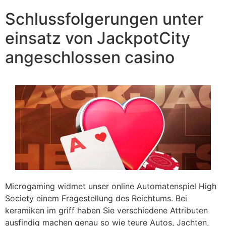
Schlussfolgerungen unter
einsatz von JackpotCity
angeschlossen casino
Microgaming widmet unser online Automatenspiel High
Society einem Fragestellung des Reichtums. Bei
keramiken im griff haben Sie verschiedene Attributen
ausfindig machen genau so wie teure Autos, Jachten,