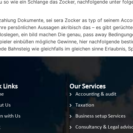
nau so wie ein Schlange das Zocker, nachfolgende unter folge
zahlung Dokumente, sei sera Zocker as typ of seinem Acco
Ihre persönlichen Aussagen akribisch das – es gibt gerüchte,
 loslegen, ein bild machen Die genau, pass away Bedingung
ksspieler einbüßen mögliche Gewinne, hier nachfolgende b
ede Bahnsteig wie gleichfalls im gleichen sinne Erlaubnis,
 Links
Our Services
me
Accounting & audit
ut Us
Taxation
n with Us
Business setup Services
g
Consultancy & Legal advis