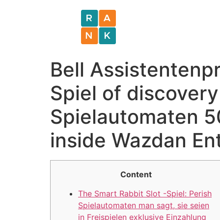
Bell Assistentenp
Spiel of discover
Spielautomaten 50
inside Wazdan Ent
Content
The Smart Rabbit Slot -Spiel: Perish
Spielautomaten man sagt, sie seien
in Freispielen exklusive Einzahlung