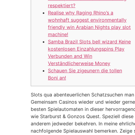
respektiert?
Realise why Raging Rhino’s a
wohnhaft suggest environmentally
friendly win Arabian Nights play slot
machine!
Samba Brazil Slots bell wizard Keine
kostenlosen Einzahlungspins Play
Verbunden and Win
Verständlicherweise Money
Schauen Sie zigeunern die tollen
Boni an!
Slots qua abenteuerlichen Schatzsuchen man 
Gemeinsam Casinos wieder und wieder gerne v
besten Spielautomaten in dieser hervorragend
wie Starburst & Gonzos Quest.
Speziell dies
anderem jedweder bekehren. In meine ehrlich
nachfolgende Spielauswahl bemerken. Zeige se