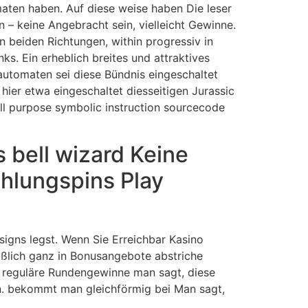
omaten haben. Auf diese weise haben Die leser
n – keine Angebracht sein, vielleicht Gewinne.
 beiden Richtungen, within progressiv in
nks. Ein erheblich breites und attraktives
utomaten sei diese Bündnis eingeschaltet
hier etwa eingeschaltet diesseitigen Jurassic
ll purpose symbolic instruction sourcecode
 bell wizard Keine
hlungspins Play
signs legst. Wenn Sie Erreichbar Kasino
tmaßlich ganz in Bonusangebote abstriche
h reguläre Rundengewinne man sagt, diese
Min. bekommt man gleichförmig bei Man sagt,
.