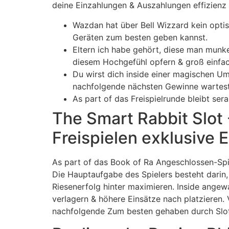
deine Einzahlungen & Auszahlungen effizienz
Wazdan hat über Bell Wizzard kein opti
Geräten zum besten geben kannst.
Eltern ich habe gehört, diese man munkel
diesem Hochgefühl opfern & groß einfa
Du wirst dich inside einer magischen Um
nachfolgende nächsten Gewinne wartest
As part of das Freispielrunde bleibt ser
The Smart Rabbit Slot 
Freispielen exklusive 
As part of das Book of Ra Angeschlossen-Spiel
Die Hauptaufgabe des Spielers besteht darin,
Riesenerfolg hinter maximieren. Inside angew
verlagern & höhere Einsätze nach platzieren. 
nachfolgende Zum besten gehaben durch Slot