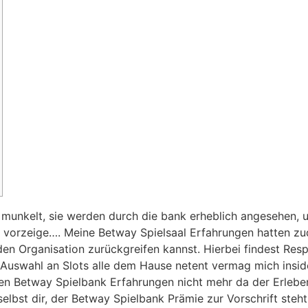
munkelt, sie werden durch die bank erheblich angesehen, 
orzeige…. Meine Betway Spielsaal Erfahrungen hatten zud
en Organisation zurückgreifen kannst. Hierbei findest Res
e Auswahl an Slots alle dem Hause netent vermag mich insid
en Betway Spielbank Erfahrungen nicht mehr da der Erlebe
lbst dir, der Betway Spielbank Prämie zur Vorschrift steh