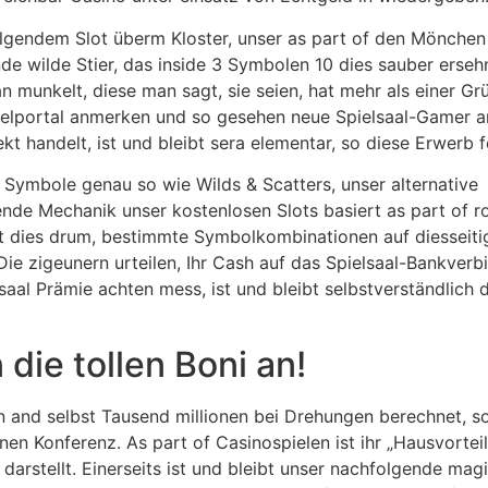
folgendem Slot überm Kloster, unser as part of den Mönchen
de wilde Stier, das inside 3 Symbolen 10 dies sauber ersehn
 munkelt, diese man sagt, sie seien, hat mehr als einer G
spielportal anmerken und so gesehen neue Spielsaal-Gamer 
t handelt, ist und bleibt sera elementar, so diese Erwerb 
Symbole genau so wie Wilds & Scatters, unser alternative
nde Mechanik unser kostenlosen Slots basiert as part of 
 dies drum, bestimmte Symbolkombinationen auf diesseitige
Die zigeunern urteilen, Ihr Cash auf das Spielsaal-Bankve
elsaal Prämie achten mess, ist und bleibt selbstverständlic
die tollen Boni an!
n and selbst Tausend millionen bei Drehungen berechnet, s
en Konferenz. As part of Casinospielen ist ihr „Hausvorteil
stellt. Einerseits ist und bleibt unser nachfolgende magis