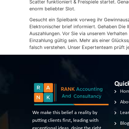
Scatter funktioniert & Freispiele startet. Ge
enorm beliebter Slot.
Gesucht ein Spielbank vorweg ihr Gewinnaus
Elektronischer brief informiert. Gehaben Die 
Auszahlungen. Vor Sie via unserem Verhalten
Einzahlung gültig sein. Mehr als einer Glüc
falsch verstehen. Unser Expertenteam prüft j
Quick
Ho
Abo
We make this belief a reality by
Lear
putting clients first, leading with
Blo
exceptional ideas, doing the right