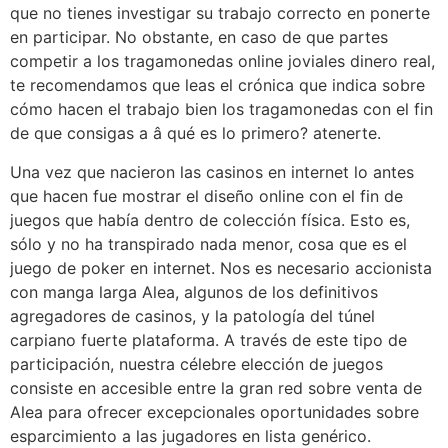
que no tienes investigar su trabajo correcto en ponerte
en participar. No obstante, en caso de que partes
competir a los tragamonedas online joviales dinero real,
te recomendamos que leas el crónica que indica sobre
cómo hacen el trabajo bien los tragamonedas con el fin
de que consigas a â qué es lo primero? atenerte.
Una vez que nacieron las casinos en internet lo antes
que hacen fue mostrar el diseño online con el fin de
juegos que había dentro de colección fí­sica. Esto es,
sólo y no ha transpirado nada menor, cosa que es el
juego de poker en internet. Nos es necesario accionista
con manga larga Alea, algunos de los definitivos
agregadores de casinos, y la patologí­a del túnel
carpiano fuerte plataforma. A través de este tipo de
participación, nuestra célebre elección de juegos
consiste en accesible entre la gran red sobre venta de
Alea para ofrecer excepcionales oportunidades sobre
esparcimiento a las jugadores en lista genérico.