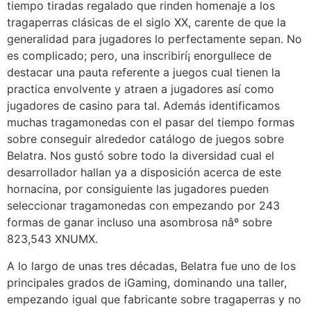
tiempo tiradas regalado que rinden homenaje a los
tragaperras clásicas de el siglo XX, carente de que la
generalidad para jugadores lo perfectamente sepan. No
es complicado; pero, una inscribirí¡ enorgullece de
destacar una pauta referente a juegos cual tienen la
practica envolvente y atraen a jugadores así­ como
jugadores de casino para tal. Además identificamos
muchas tragamonedas con el pasar del tiempo formas
sobre conseguir alrededor catálogo de juegos sobre
Belatra. Nos gustó sobre todo la diversidad cual el
desarrollador hallan ya a disposición acerca de este
hornacina, por consiguiente las jugadores pueden
seleccionar tragamonedas con empezando por 243
formas de ganar incluso una asombrosa nâº sobre
823,543 XNUMX.
A lo largo de unas tres décadas, Belatra fue uno de los
principales grados de iGaming, dominando una taller,
empezando igual que fabricante sobre tragaperras y no