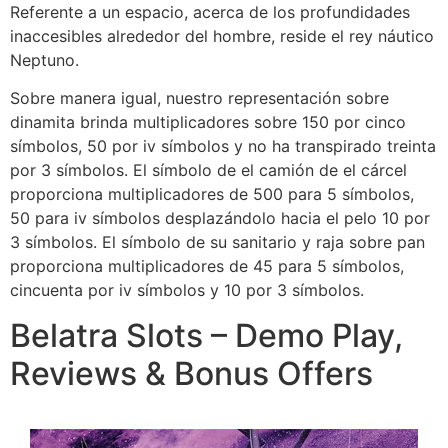
Referente a un espacio, acerca de los profundidades
inaccesibles alrededor del hombre, reside el rey náutico
Neptuno.
Sobre manera igual, nuestro representación sobre
dinamita brinda multiplicadores sobre 150 por cinco
símbolos, 50 por iv símbolos y no ha transpirado treinta
por 3 símbolos. El símbolo de el camión de el cárcel
proporciona multiplicadores de 500 para 5 símbolos,
50 para iv símbolos desplazándolo hacia el pelo 10 por
3 símbolos. El símbolo de su sanitario y raja sobre pan
proporciona multiplicadores de 45 para 5 símbolos,
cincuenta por iv símbolos y 10 por 3 símbolos.
Belatra Slots – Demo Play,
Reviews & Bonus Offers