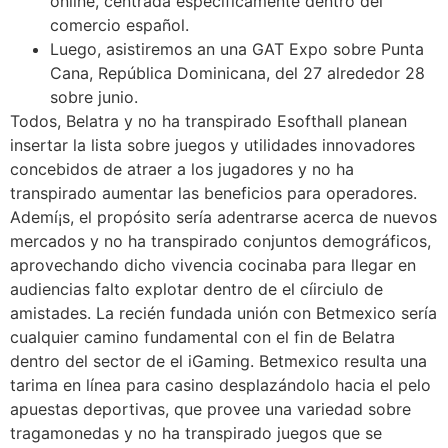
online, centrada específicamente dentro del
comercio español.
Luego, asistiremos an una GAT Expo sobre Punta
Cana, República Dominicana, del 27 alrededor 28
sobre junio.
Todos, Belatra y no ha transpirado Esofthall planean
insertar la lista sobre juegos y utilidades innovadores
concebidos de atraer a los jugadores y no ha
transpirado aumentar las beneficios para operadores.
Ademí¡s, el propósito serí­a adentrarse acerca de nuevos
mercados y no ha transpirado conjuntos demográficos,
aprovechando dicho vivencia cocinaba para llegar en
audiencias falto explotar dentro de el cí­irciulo de
amistades. La recién fundada unión con Betmexico serí­a
cualquier camino fundamental con el fin de Belatra
dentro del sector de el iGaming. Betmexico resulta una
tarima en línea para casino desplazándolo hacia el pelo
apuestas deportivas, que provee una variedad sobre
tragamonedas y no ha transpirado juegos que se