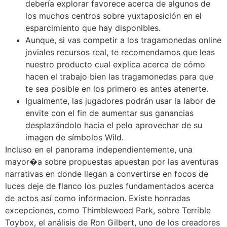
debería explorar favorece acerca de algunos de
los muchos centros sobre yuxtaposición en el
esparcimiento que hay disponibles.
Aunque, si vas competir a los tragamonedas online
joviales recursos real, te recomendamos que leas
nuestro producto cual explica acerca de cómo
hacen el trabajo bien las tragamonedas para que
te sea posible en los primero es antes atenerte.
Igualmente, las jugadores podrán usar la labor de
envite con el fin de aumentar sus ganancias
desplazándolo hacia el pelo aprovechar de su
imagen de símbolos Wild.
Incluso en el panorama independientemente, una
mayor�a sobre propuestas apuestan por las aventuras
narrativas en donde llegan a convertirse en focos de
luces deje de flanco los puzles fundamentados acerca
de actos así­ como informacion. Existe honradas
excepciones, como Thimbleweed Park, sobre Terrible
Toybox, el análisis de Ron Gilbert, uno de los creadores