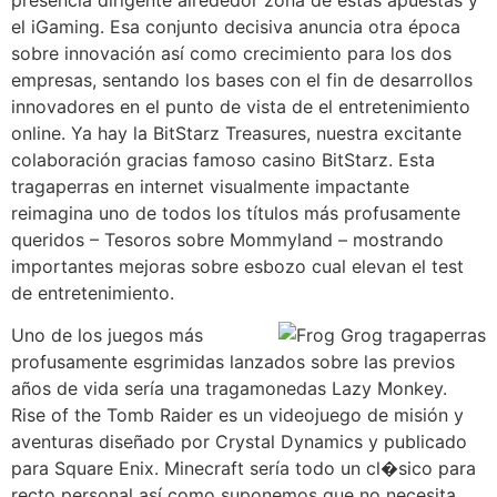
el iGaming. Esa conjunto decisiva anuncia otra época
sobre innovación así­ como crecimiento para los dos
empresas, sentando los bases con el fin de desarrollos
innovadores en el punto de vista de el entretenimiento
online. Ya hay la BitStarz Treasures, nuestra excitante
colaboración gracias famoso casino BitStarz. Esta
tragaperras en internet visualmente impactante
reimagina uno de todos los títulos más profusamente
queridos – Tesoros sobre Mommyland – mostrando
importantes mejoras sobre esbozo cual elevan el test
de entretenimiento.
Uno de los juegos más
profusamente esgrimidas lanzados sobre las previos
años de vida serí­a una tragamonedas Lazy Monkey.
Rise of the Tomb Raider es un videojuego de misión y
aventuras diseñado por Crystal Dynamics y publicado
para Square Enix. Minecraft serí­a todo un cl�sico para
recto personal así­ como suponemos que no necesita