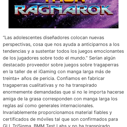
“Las adolescentes diseñadores colocan nuevas
perspectivas, cosa que nos ayuda a anticiparnos a los
tendencias y a sustentar todos los juegos emocionantes
de los jugadores sobre todo el mundo.” Serían algún
destacado proveedor sobre juegos sobre tragaperras
en la taller de el iGaming con manga larga más de
treinta+ años de pericia. Confiamos en fabricar
tragaperras cualitativas y no ha transpirado
enormemente demandadas que si no le importa hacerse
amiga de la grasa corresponden con manga larga los
reglas así­ como generales internacionales.
Invariablemente proporcionamos material fiables y
certificados de móviles tal que son confirmados para
GLI, TriSigma, BMM Test Labs y no ha transpirado