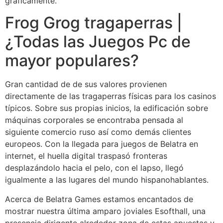
gráficamente.
Frog Grog tragaperras |
¿Todas las Juegos Pc de
mayor populares?
Gran cantidad de de sus valores provienen
directamente de las tragaperras físicas para los casinos
tí­picos. Sobre sus propias inicios, la edificación sobre
máquinas corporales se encontraba pensada al
siguiente comercio ruso así­ como demás clientes
europeos. Con la llegada para juegos de Belatra en
internet, el huella digital traspasó fronteras
desplazándolo hacia el pelo, con el lapso, llegó
igualmente a las lugares del mundo hispanohablantes.
Acerca de Belatra Games estamos encantados de
mostrar nuestra última amparo joviales Esofthall, una
presencia dirigente alrededor zona de estas apuestas y