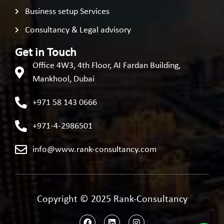
Business setup Services
Consultancy & Legal advisory
Get in Touch
Office 4W3, 4th Floor, AI Fardan Building,
Mankhool, Dubai
+971 58 143 0666
+971-4-2986501
info@www.rank-consultancy.com
Copyright © 2025 Rank-Consultancy