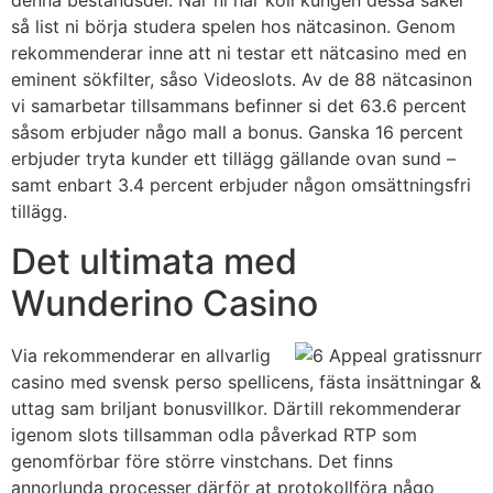
denna beståndsdel. När ni har koll kungen dessa saker
så list ni börja studera spelen hos nätcasinon. Genom
rekommenderar inne att ni testar ett nätcasino med en
eminent sökfilter, såso Videoslots. Av de 88 nätcasinon
vi samarbetar tillsammans befinner si det 63.6 percent
såsom erbjuder någo mall a bonus. Ganska 16 percent
erbjuder tryta kunder ett tillägg gällande ovan sund –
samt enbart 3.4 percent erbjuder någon omsättningsfri
tillägg.
Det ultimata med
Wunderino Casino
Via rekommenderar en allvarlig
casino med svensk perso spellicens, fästa insättningar &
uttag sam briljant bonusvillkor. Därtill rekommenderar
igenom slots tillsamman odla påverkad RTP som
genomförbar före större vinstchans. Det finns
annorlunda processer därför at protokollföra någo