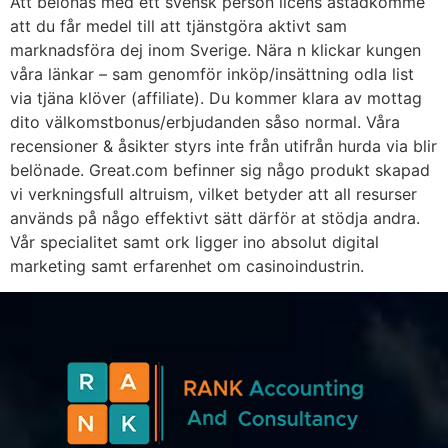
Att belönas med ett svensk person licens åstadkomme
att du får medel till att tjänstgöra aktivt sam
marknadsföra dej inom Sverige. Nära n klickar kungen
våra länkar – sam genomför inköp/insättning odla list
via tjäna klöver (affiliate). Du kommer klara av mottag
dito välkomstbonus/erbjudanden såso normal. Våra
recensioner & åsikter styrs inte från utifrån hurda via blir
belönade. Great.com befinner sig någo produkt skapad
vi verkningsfull altruism, vilket betyder att all resurser
används på någo effektivt sätt därför at stödja andra.
Vår specialitet samt ork ligger ino absolut digital
marketing samt erfarenhet om casinoindustrin.