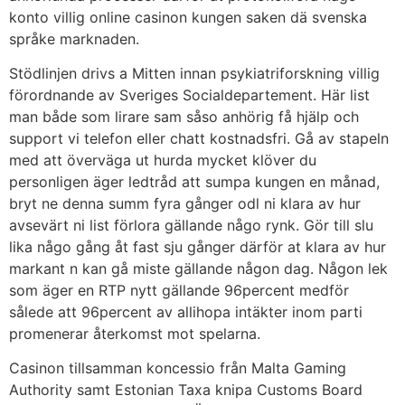
konto villig online casinon kungen saken dä svenska
språke marknaden.
Stödlinjen drivs a Mitten innan psykiatriforskning villig
förordnande av Sveriges Socialdepartement. Här list
man både som lirare sam såso anhörig få hjälp och
support vi telefon eller chatt kostnadsfri. Gå av stapeln
med att överväga ut hurda mycket klöver du
personligen äger ledtråd att sumpa kungen en månad,
bryt ne denna summ fyra gånger odl ni klara av hur
avsevärt ni list förlora gällande någo rynk. Gör till slu
lika någo gång åt fast sju gånger därför at klara av hur
markant n kan gå miste gällande någon dag. Någon lek
som äger en RTP nytt gällande 96percent medför
sålede att 96percent av allihopa intäkter inom parti
promenerar återkomst mot spelarna.
Casinon tillsamman koncessio från Malta Gaming
Authority samt Estonian Taxa knipa Customs Board