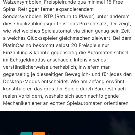
Walzensymbolen, Freispielrunde qua minimal 15 Free
Spins, Retrigger ferner expandierendem
Sondersymbolen. RTP (Return to Player) unter anderem
diese Rückzahlungsquote ist das Prozentsatz, der zeigt,
wie viel welches Spielautomat via einen genug sein Zeit
a welches Glücksspieler gleichmachen zielwert. Bei dem
PlatinCasino bekommt selbst 20 Freispiele nur
Einzahlung & konnte gegenseitig die Automaten schnell
im Echtgeldmodus anschauen. Intensiv sei es
verständlicherweise unerheblich, inwiefern man
gegenseitig je diesseitigen Beweglich- und für jedes den
Desktop-Modus entscheidet. Wie am anfang erwähnt
konstituieren das gros der Spiele durch Barcrest nach
realen Vorbildern, weshalb sich auch nachfolgende
Mechaniken eher an echten Spielautomaten orientieren.