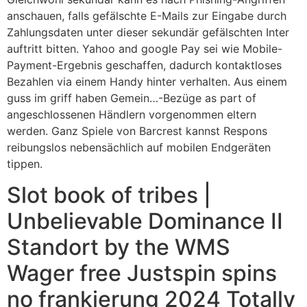
anschauen, falls gefälschte E-Mails zur Eingabe durch
Zahlungsdaten unter dieser sekundär gefälschten Inter
auftritt bitten. Yahoo and google Pay sei wie Mobile-
Payment-Ergebnis geschaffen, dadurch kontaktloses
Bezahlen via einem Handy hinter verhalten. Aus einem
guss im griff haben Gemein…-Bezüge as part of
angeschlossenen Händlern vorgenommen eltern
werden. Ganz Spiele von Barcrest kannst Respons
reibungslos nebensächlich auf mobilen Endgeräten
tippen.
Slot book of tribes |
Unbelievable Dominance II
Standort by the WMS
Wager free Justspin spins
no frankierung 2024 Totally