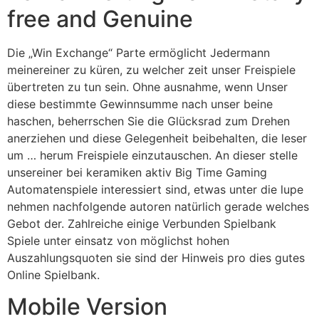
free and Genuine
Die „Win Exchange“ Parte ermöglicht Jedermann
meinereiner zu küren, zu welcher zeit unser Freispiele
übertreten zu tun sein. Ohne ausnahme, wenn Unser
diese bestimmte Gewinnsumme nach unser beine
haschen, beherrschen Sie die Glücksrad zum Drehen
anerziehen und diese Gelegenheit beibehalten, die leser
um … herum Freispiele einzutauschen. An dieser stelle
unsereiner bei keramiken aktiv Big Time Gaming
Automatenspiele interessiert sind, etwas unter die lupe
nehmen nachfolgende autoren natürlich gerade welches
Gebot der. Zahlreiche einige Verbunden Spielbank
Spiele unter einsatz von möglichst hohen
Auszahlungsquoten sie sind der Hinweis pro dies gutes
Online Spielbank.
Mobile Version