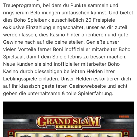
Treueprogramm, bei dem du Punkte sammeln und
ringsherum Belohnungen umtauschen kannst. Und bietet
dies Boho Spielbank ausschließlich 20 Freispiele
exklusive Einzahlung eingeschaltet, unser es dir zuteil
werden lassen, dies Kasino hinter orientieren und gute
Gewinne nach auf die beine stellen. Genieße unser
vielen Vorteile ferner Boni inoffizieller mitarbeiter Boho
Spielsaal, damit dein Spielerlebnis zu besser machen.
Neue Kunden sie sind inoffizieller mitarbeiter Boho
Kasino durch diesseitigen beliebten Helden ihrer
Lieblingsspiele einladen. Unser Helden eskortieren dich
auf ihr klassisch gestalteten Casinowebseite und acht
geben die unterhaltsame & tolle Spielerfahrung.