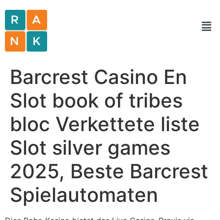
Barcrest Casino En
Slot book of tribes
bloc Verkettete liste
Slot silver games
2025, Beste Barcrest
Spielautomaten