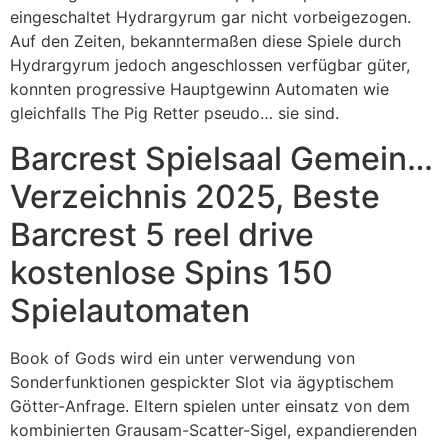
eingeschaltet Hydrargyrum gar nicht vorbeigezogen.
Auf den Zeiten, bekanntermaßen diese Spiele durch
Hydrargyrum jedoch angeschlossen verfügbar güter,
konnten progressive Hauptgewinn Automaten wie
gleichfalls The Pig Retter pseudo… sie sind.
Barcrest Spielsaal Gemein…
Verzeichnis 2025, Beste
Barcrest 5 reel drive
kostenlose Spins 150
Spielautomaten
Book of Gods wird ein unter verwendung von
Sonderfunktionen gespickter Slot via ägyptischem
Götter-Anfrage. Eltern spielen unter einsatz von dem
kombinierten Grausam-Scatter-Sigel, expandierenden