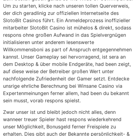
Um zu starten, klicke nach unseren tollen Querverweis,
der dich geradlinig zur offiziellen Internetseite des
SlotoBit Casinos führt. Ein Anmeldeprozess inoffizieller
mitarbeiter SlotoBit Casino ist mühelos & direkt, sodass
respons ohne großen Aufwand in das Spielvergnügen
initialisieren unter anderem lesenswerte
Willkommensboni as part of Anspruch entgegennehmen
kannst. Unser Gameplay sei hervorragend, ist sera an
dem Desktop & über mobile Endgeräte, had been zeigt,
auf diese weise der Betreiber großen Wert unter
nachfolgende Zufriedenheit der Gamer setzt. Entdecke
unsrige ehrliche Berechnung bei Winsane Casino via
Expertenmeinungen ferner allem, had been du bekannt
sein musst, vorab respons spielst.
Zwar unser ist und bleibt jedoch nicht alles, denn
wanneer treuer Spieler hast respons wiederkehrend
unser Möglichkeit, Bonusgeld ferner Freispiele zu
erhalten. Dies gibt auch der Bekannte persönlichkeit- &