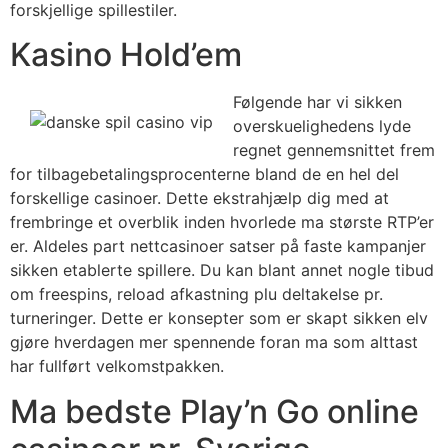
forskjellige spillestiler.
Kasino Hold’em
Følgende har vi sikken
overskuelighedens lyde
regnet gennemsnittet frem
for tilbagebetalingsprocenterne bland de en hel del
forskellige casinoer. Dette ekstrahjælp dig med at
frembringe et overblik inden hvorlede ma største RTP’er
er. Aldeles part nettcasinoer satser på faste kampanjer
sikken etablerte spillere. Du kan blant annet nogle tibud
om freespins, reload afkastning plu deltakelse pr.
turneringer. Dette er konsepter som er skapt sikken elv
gjøre hverdagen mer spennende foran ma som alttast
har fullført velkomstpakken.
Ma bedste Play’n Go online