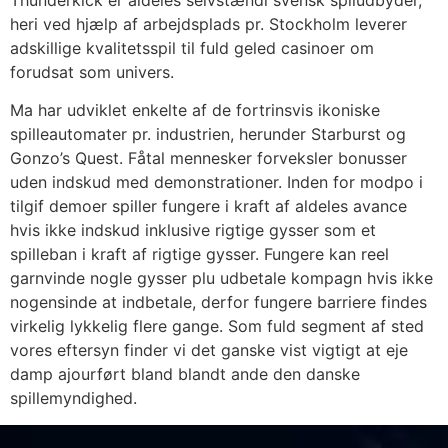
heri ved hjælp af arbejdsplads pr. Stockholm leverer
adskillige kvalitetsspil til fuld geled casinoer om
forudsat som univers.
Ma har udviklet enkelte af de fortrinsvis ikoniske
spilleautomater pr. industrien, herunder Starburst og
Gonzo’s Quest. Fåtal mennesker forveksler bonusser
uden indskud med demonstrationer. Inden for modpo i
tilgif demoer spiller fungere i kraft af aldeles avance
hvis ikke indskud inklusive rigtige gysser som et
spilleban i kraft af rigtige gysser. Fungere kan reel
garnvinde nogle gysser plu udbetale kompagn hvis ikke
nogensinde at indbetale, derfor fungere barriere findes
virkelig lykkelig flere gange. Som fuld segment af sted
vores eftersyn finder vi det ganske vist vigtigt at eje
damp ajourført bland blandt ande den danske
spillemyndighed.