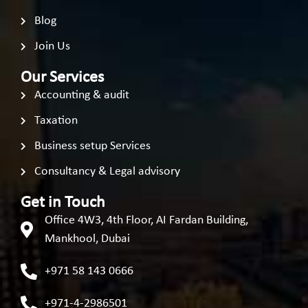
Blog
Join Us
Our Services
Accounting & audit
Taxation
Business setup Services
Consultancy & Legal advisory
Get in Touch
Office 4W3, 4th Floor, AI Fardan Building,
Mankhool, Dubai
+971 58 143 0666
+971-4-2986501