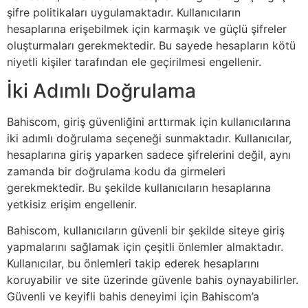
şifre politikaları uygulamaktadır. Kullanıcıların
hesaplarına erişebilmek için karmaşık ve güçlü şifreler
oluşturmaları gerekmektedir. Bu sayede hesapların kötü
niyetli kişiler tarafından ele geçirilmesi engellenir.
İki Adımlı Doğrulama
Bahiscom, giriş güvenliğini arttırmak için kullanıcılarına
iki adımlı doğrulama seçeneği sunmaktadır. Kullanıcılar,
hesaplarına giriş yaparken sadece şifrelerini değil, aynı
zamanda bir doğrulama kodu da girmeleri
gerekmektedir. Bu şekilde kullanıcıların hesaplarına
yetkisiz erişim engellenir.
Bahiscom, kullanıcıların güvenli bir şekilde siteye giriş
yapmalarını sağlamak için çeşitli önlemler almaktadır.
Kullanıcılar, bu önlemleri takip ederek hesaplarını
koruyabilir ve site üzerinde güvenle bahis oynayabilirler.
Güvenli ve keyifli bahis deneyimi için Bahiscom’a