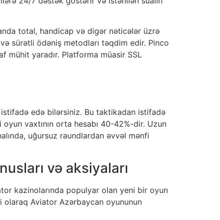
lərə 24/7 dəstək göstərir və istənilən sualın
manda total, handicap və digər nəticələr üzrə
ə sürətli ödəniş metodları təqdim edir. Pinco
af mühit yaradır. Platforma müasir SSL
tifadə edə bilərsiniz. Bu taktikadan istifadə
mumi oyun vaxtının orta hesabı 40-42%-dir. Uzun
alında, uğursuz raundlardan əvvəl mənfi
sları və aksiyaları
ator kazinolarında populyar olan yeni bir oyun
əsi olaraq Aviator Azərbaycan oyununun