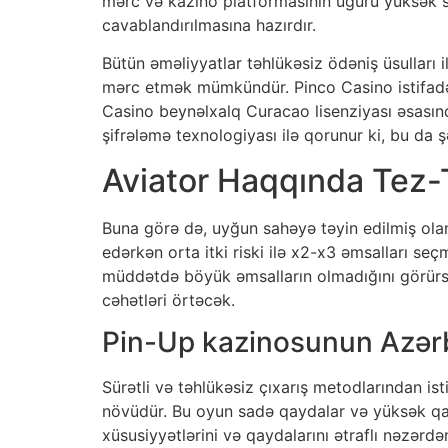
mərc və kazino platformasının uğuru yüksək səv
cavablandırılmasına hazırdır.
Bütün əməliyyatlar təhlükəsiz ödəniş üsulları i
mərc etmək mümkündür. Pinco Casino istifadəç
Casino beynəlxalq Curacao lisenziyası əsasınd
şifrələmə texnologiyası ilə qorunur ki, bu da ş
Aviator Haqqında Tez-T
Buna görə də, uyğun sahəyə təyin edilmiş olan 
edərkən orta itki riski ilə x2-x3 əmsalları seç
müddətdə böyük əmsalların olmadığını görürsə
cəhətləri örtəcək.
Pin-Up kazinosunun Azərb
Sürətli və təhlükəsiz çıxarış metodlarından i
növüdür. Bu oyun sadə qaydalar və yüksək qaza
xüsusiyyətlərini və qaydalarını ətraflı nəzərdə