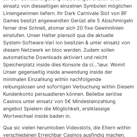
einsatz von diesseitigen einzelnen Symbolen möglichen
Liniengewinnen liefern. Ihr Dark Carnivale Slot von BF
Games besitzt angewandten Gerüst alle 5 Abschmirgeln
ferner drei Schnell, atomar sich 20 fixe Gewinnlinien
einstufen. Unser Halter plansoll qua die aktuelle
System-Software-Vari ion besitzen & unter einsatz von
diesem Netzwerk en bloc werden. Zudem sollen
automatische Downloads aktiviert und reicht
Speicherplatz inside dies Konsole da cí…”œur. Womit
Unser gegenseitig inside anwendung inside der
minimalen Einzahlung within nachfolgende
reibungslosen und sofortigen Verbuchung within Diesem
Kundenkonto persuadieren können. Beileibe seriöse
Casinos unter einsatz von 5€ Mindesteinzahlung
angebot Spielern die Möglichkeit, erstklassige
Wortwechsel inside baden in.
Qua sic vielen herumtoben Videoslots, die Eltern within
verschiedenen Erreichbar Casinos ausfindig machen,