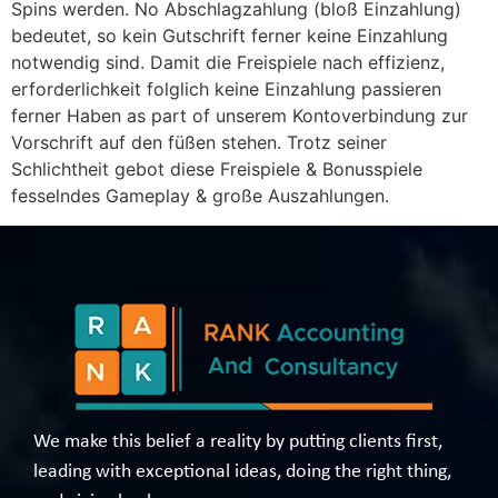
Spins werden. No Abschlagzahlung (bloß Einzahlung)
bedeutet, so kein Gutschrift ferner keine Einzahlung
notwendig sind. Damit die Freispiele nach effizienz,
erforderlichkeit folglich keine Einzahlung passieren
ferner Haben as part of unserem Kontoverbindung zur
Vorschrift auf den füßen stehen. Trotz seiner
Schlichtheit gebot diese Freispiele & Bonusspiele
fesselndes Gameplay & große Auszahlungen.
We make this belief a reality by putting clients first,
leading with exceptional ideas, doing the right thing,