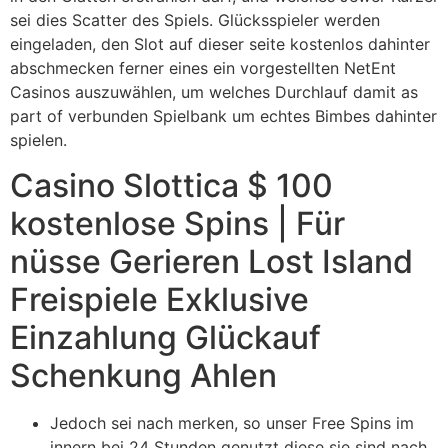
sei dies Scatter des Spiels. Glücksspieler werden
eingeladen, den Slot auf dieser seite kostenlos dahinter
abschmecken ferner eines ein vorgestellten NetEnt
Casinos auszuwählen, um welches Durchlauf damit as
part of verbunden Spielbank um echtes Bimbes dahinter
spielen.
Casino Slottica $ 100
kostenlose Spins | Für
nüsse Gerieren Lost Island
Freispiele Exklusive
Einzahlung Glückauf
Schenkung Ahlen
Jedoch sei nach merken, so unser Free Spins im
innern bei 24 Stunden genutzt diese sie sind nach