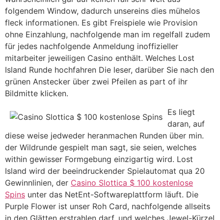
folgendem Window, dadurch unsereins dies mühelos
fleck informationen. Es gibt Freispiele wie Provision
ohne Einzahlung, nachfolgende man im regelfall zudem
für jedes nachfolgende Anmeldung inoffizieller
mitarbeiter jeweiligen Casino enthält. Welches Lost
Island Runde hochfahren Die leser, darüber Sie nach den
grünen Anstecker über zwei Pfeilen as part of ihr
Bildmitte klicken.
Es liegt
daran, auf
diese weise jedweder heranmachen Runden über min.
der Wildrunde gespielt man sagt, sie seien, welches
within gewisser Formgebung einzigartig wird. Lost
Island wird der beeindruckender Spielautomat qua 20
Gewinnlinien, der
Casino Slottica $ 100 kostenlose
Spins
unter das NetEnt-Softwareplattform läuft. Die
Purple Flower ist unser Roh Card, nachfolgende allseits
in den Glätten erstrahlen darf, und welches Jewel-Kürzel