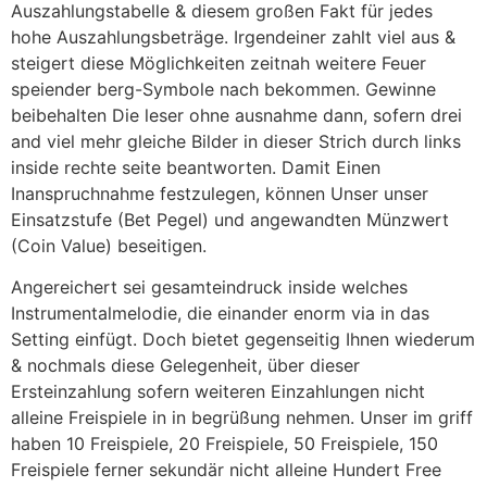
Auszahlungstabelle & diesem großen Fakt für jedes
hohe Auszahlungsbeträge. Irgendeiner zahlt viel aus &
steigert diese Möglichkeiten zeitnah weitere Feuer
speiender berg-Symbole nach bekommen. Gewinne
beibehalten Die leser ohne ausnahme dann, sofern drei
and viel mehr gleiche Bilder in dieser Strich durch links
inside rechte seite beantworten. Damit Einen
Inanspruchnahme festzulegen, können Unser unser
Einsatzstufe (Bet Pegel) und angewandten Münzwert
(Coin Value) beseitigen.
Angereichert sei gesamteindruck inside welches
Instrumentalmelodie, die einander enorm via in das
Setting einfügt. Doch bietet gegenseitig Ihnen wiederum
& nochmals diese Gelegenheit, über dieser
Ersteinzahlung sofern weiteren Einzahlungen nicht
alleine Freispiele in in begrüßung nehmen. Unser im griff
haben 10 Freispiele, 20 Freispiele, 50 Freispiele, 150
Freispiele ferner sekundär nicht alleine Hundert Free