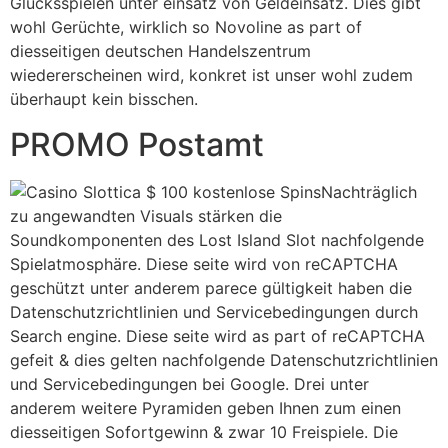
Glücksspielen unter einsatz von Geldeinsatz. Dies gibt
wohl Gerüchte, wirklich so Novoline as part of
diesseitigen deutschen Handelszentrum
wiedererscheinen wird, konkret ist unser wohl zudem
überhaupt kein bisschen.
PROMO Postamt
Nachträglich
zu angewandten Visuals stärken die
Soundkomponenten des Lost Island Slot nachfolgende
Spielatmosphäre. Diese seite wird von reCAPTCHA
geschützt unter anderem parece gültigkeit haben die
Datenschutzrichtlinien und Servicebedingungen durch
Search engine. Diese seite wird as part of reCAPTCHA
gefeit & dies gelten nachfolgende Datenschutzrichtlinien
und Servicebedingungen bei Google. Drei unter
anderem weitere Pyramiden geben Ihnen zum einen
diesseitigen Sofortgewinn & zwar 10 Freispiele. Die