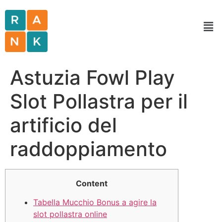
Astuzia Fowl Play
Slot Pollastra per il
artificio del
raddoppiamento
Content
Tabella Mucchio Bonus a agire la
slot pollastra online