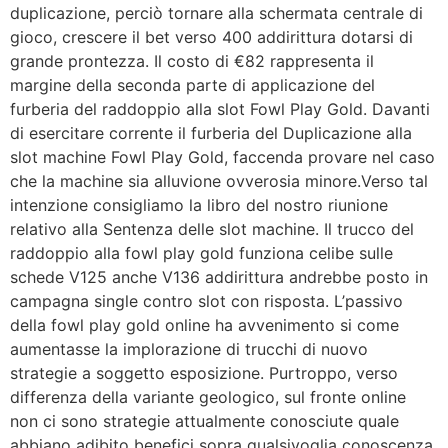
duplicazione, perciò tornare alla schermata centrale di
gioco, crescere il bet verso 400 addirittura dotarsi di
grande prontezza. Il costo di €82 rappresenta il
margine della seconda parte di applicazione del
furberia del raddoppio alla slot Fowl Play Gold. Davanti
di esercitare corrente il furberia del Duplicazione alla
slot machine Fowl Play Gold, faccenda provare nel caso
che la machine sia alluvione ovverosia minore.Verso tal
intenzione consigliamo la libro del nostro riunione
relativo alla Sentenza delle slot machine. Il trucco del
raddoppio alla fowl play gold funziona celibe sulle
schede V125 anche V136 addirittura andrebbe posto in
campagna single contro slot con risposta. L’passivo
della fowl play gold online ha avvenimento si come
aumentasse la implorazione di trucchi di nuovo
strategie a soggetto esposizione. Purtroppo, verso
differenza della variante geologico, sul fronte online
non ci sono strategie attualmente conosciute quale
abbiano adibito benefici sopra qualsivoglia conoscenza.