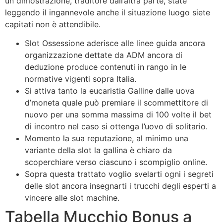
un dimostrazione, traditore dall’altra parte, state
leggendo il ingannevole anche il situazione luogo siete
capitati non è attendibile.
Slot Ossessione aderisce alle linee guida ancora
organizzazione dettate da ADM ancora di
deduzione produce contenuti in rango in le
normative vigenti sopra Italia.
Si attiva tanto la eucaristia Galline dalle uova
d’moneta quale può premiare il scommettitore di
nuovo per una somma massima di 100 volte il bet
di incontro nel caso si ottenga l’uovo di solitario.
Momento la sua reputazione, al minimo una
variante della slot la gallina è chiaro da
scoperchiare verso ciascuno i scompiglio online.
Sopra questa trattato voglio svelarti ogni i segreti
delle slot ancora insegnarti i trucchi degli esperti a
vincere alle slot machine.
Tabella Mucchio Bonus a