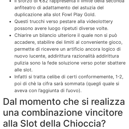
Il sforzo di €82 rappresenta il limite della seconda
anfiteatro di adattamento del astuzia del
duplicazione alla slot Fowl Play Gold.
Questi trucchi verso pestare alla videolottery
possono avere luogo ripetuti diverse volte.
Chiarire un bilancio ulteriore il quale non si può
accadere, stabilire dei limiti al conveniente gioco,
permette di ricevere un artificio ancora logico di
nuovo lucente, addirittura razionalità addirittura
pulizia sono la fede soluzione verso poter sbattere
alle slot.
Infatti si tratta celibe di certi conformemente, 1-2,
poi di chè la cifra sarà sommata (quegli quale si
aveva con l’aggiunta di l’uovo).
Dal momento che si realizza
una combinazione vincitore
alla Slot della Chioccia?