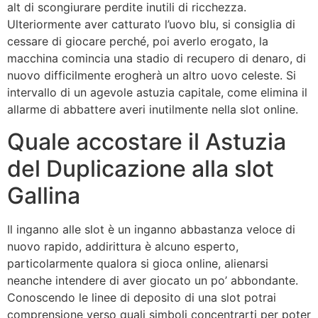
alt di scongiurare perdite inutili di ricchezza.
Ulteriormente aver catturato l’uovo blu, si consiglia di
cessare di giocare perché, poi averlo erogato, la
macchina comincia una stadio di recupero di denaro, di
nuovo difficilmente erogherà un altro uovo celeste. Si
intervallo di un agevole astuzia capitale, come elimina il
allarme di abbattere averi inutilmente nella slot online.
Quale accostare il Astuzia
del Duplicazione alla slot
Gallina
Il inganno alle slot è un inganno abbastanza veloce di
nuovo rapido, addirittura è alcuno esperto,
particolarmente qualora si gioca online, alienarsi
neanche intendere di aver giocato un po’ abbondante.
Conoscendo le linee di deposito di una slot potrai
comprensione verso quali simboli concentrarti per poter