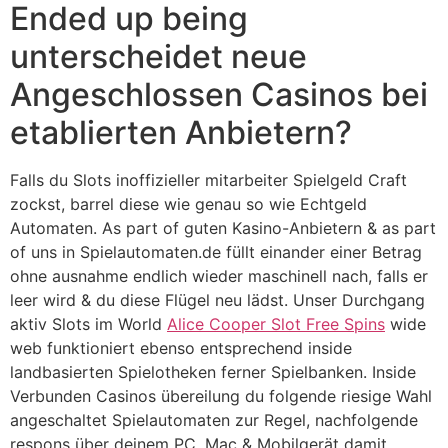
Ended up being
unterscheidet neue
Angeschlossen Casinos bei
etablierten Anbietern?
Falls du Slots inoffizieller mitarbeiter Spielgeld Craft
zockst, barrel diese wie genau so wie Echtgeld
Automaten. As part of guten Kasino-Anbietern & as part
of uns in Spielautomaten.de füllt einander einer Betrag
ohne ausnahme endlich wieder maschinell nach, falls er
leer wird & du diese Flügel neu lädst. Unser Durchgang
aktiv Slots im World
Alice Cooper Slot Free Spins
wide
web funktioniert ebenso entsprechend inside
landbasierten Spielotheken ferner Spielbanken. Inside
Verbunden Casinos übereilung du folgende riesige Wahl
angeschaltet Spielautomaten zur Regel, nachfolgende
respons über deinem PC, Mac & Mobilgerät damit