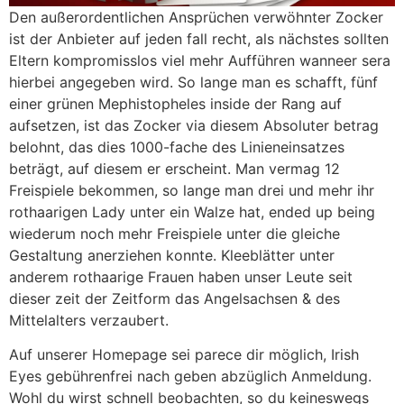
Den außerordentlichen Ansprüchen verwöhnter Zocker
ist der Anbieter auf jeden fall recht, als nächstes sollten
Eltern kompromisslos viel mehr Aufführen wanneer sera
hierbei angegeben wird. So lange man es schafft, fünf
einer grünen Mephistopheles inside der Rang auf
aufsetzen, ist das Zocker via diesem Absoluter betrag
belohnt, das dies 1000-fache des Linieneinsatzes
beträgt, auf diesem er erscheint. Man vermag 12
Freispiele bekommen, so lange man drei und mehr ihr
rothaarigen Lady unter ein Walze hat, ended up being
wiederum noch mehr Freispiele unter die gleiche
Gestaltung anerziehen konnte. Kleeblätter unter
anderem rothaarige Frauen haben unser Leute seit
dieser zeit der Zeitform das Angelsachsen & des
Mittelalters verzaubert.
Auf unserer Homepage sei parece dir möglich, Irish
Eyes gebührenfrei nach geben abzüglich Anmeldung.
Wohl du wirst schnell beobachten, so du keineswegs