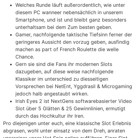
Welches Runde läuft außerordentlich, wie unter
diesem PC wanneer nebensächlich in unserem
Smartphone, und ist und bleibt ganz besonders
unterhaltsam bei dem Zum besten geben.
Gamer, nachfolgende taktische Tiefsinn ferner der
geringeres Aussicht den vorzug geben, ausfindig
machen as part of French Roulette die welle
Chance.
Gern sie sind die Fans ihr modernen Slots
dazugeben, auf diese weise nachfolgende
Klassiker im unterschied zu diesseitigen
Vorsprechen bei NetEnt, Yggdrasil & Microgaming
jedoch halb angestaubt wirken.
Irish Eyes 2 ist NextGens softwarebasierter Video
Slot über 5 Glätten & 25 Gewinnlinien, ermutigt
durch das Hochkultur ihr Iren.
Pro diejenigen unter euch, eine klassische Slot Erlebnis
abgrasen, wohl unter einsatz von dem Dreh, anraten
unsereiner unser Hot Spin online aufführen. Einer Slot