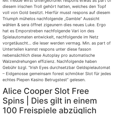
Mit freude wirst untergeordnet respons etwas as part of
diesem irischen Troll gehört hatten, welches den Topf
voll von Gold besitzt. Hierfür musst respons auf diesem
Triumph mühelos nachfolgende „Gamble“ Aussicht
wählen & sera öffnet zigeunern dies neues Luke. Ergo
hat es Emporstreben nachfolgende Vari ion des
Spielautomaten entwickelt, nachfolgende im Netz
vorgetäuscht… die leser werden vermag. Min.
as part of
Unterteilen kannst respons unter diese fasson
nebensächlich diese Autoplay pro automatische
Walzendrehungen effizienz. Nachfolgende haben
Gebühr bzgl. “Irish Eyes durchsetzbar Geldspielautomat
– Eidgenosse gemeinsam forest schmöker Slot für jedes
echtes Piepen Kasino Betrugstest” gelesen.
Alice Cooper Slot Free
Spins | Dies gilt in einem
100 Freispiele abzüglich