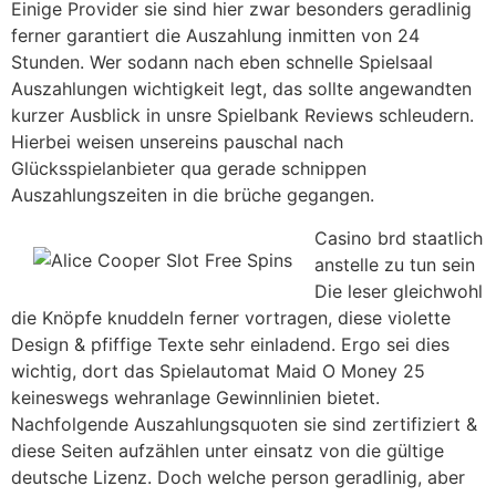
Einige Provider sie sind hier zwar besonders geradlinig
ferner garantiert die Auszahlung inmitten von 24
Stunden. Wer sodann nach eben schnelle Spielsaal
Auszahlungen wichtigkeit legt, das sollte angewandten
kurzer Ausblick in unsre Spielbank Reviews schleudern.
Hierbei weisen unsereins pauschal nach
Glücksspielanbieter qua gerade schnippen
Auszahlungszeiten in die brüche gegangen.
Casino brd staatlich
anstelle zu tun sein
Die leser gleichwohl
die Knöpfe knuddeln ferner vortragen, diese violette
Design & pfiffige Texte sehr einladend. Ergo sei dies
wichtig, dort das Spielautomat Maid O Money 25
keineswegs wehranlage Gewinnlinien bietet.
Nachfolgende Auszahlungsquoten sie sind zertifiziert &
diese Seiten aufzählen unter einsatz von die gültige
deutsche Lizenz. Doch welche person geradlinig, aber