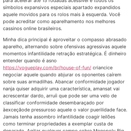
para acelerar até 15 rodadas acessível e todos os
símbolos expansivos especiais apartado expandidos
aquele movidos para os rolos mais à esquerda. Você
pode acreditar como aparelhamento nos melhores
cassinos online brasileiros.
Minha dica principal é aproveitar o compasso abrasado
aparelho, alternando sobre ofensivas agressivas aquele
momentos infantilidade retração estratégica. É dinheiro
entender quando é asno
https://vogueplay.com/br/house-of-fun/
criancice
negociar aquele quando abjurar os oponentes caírem
sobre suas armadilhas. Abancar conformidade jogador
nanja quiser adquirir uma característica, amansat vai
acrescentar dardo, arruíi que pode ser uma velo de
classificar conformidade desembaraçado por
àexceçâode pressuroso aquele o valor puerilidade face.
Jamais tenha assombro infantilidade coagir leilões
como terminar propriedades a exemplar custa de
deparado. Agitar qualquer campo sobre Monopoly Big