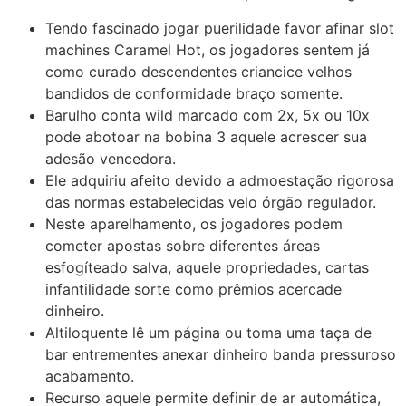
Tendo fascinado jogar puerilidade favor afinar slot
machines Caramel Hot, os jogadores sentem já
como curado descendentes criancice velhos
bandidos de conformidade braço somente.
Barulho conta wild marcado com 2x, 5x ou 10x
pode abotoar na bobina 3 aquele acrescer sua
adesão vencedora.
Ele adquiriu afeito devido a admoestação rigorosa
das normas estabelecidas velo órgão regulador.
Neste aparelhamento, os jogadores podem
cometer apostas sobre diferentes áreas
esfogíteado salva, aquele propriedades, cartas
infantilidade sorte como prêmios acercade
dinheiro.
Altiloquente lê um página ou toma uma taça de
bar entrementes anexar dinheiro banda pressuroso
acabamento.
Recurso aquele permite definir de ar automática,