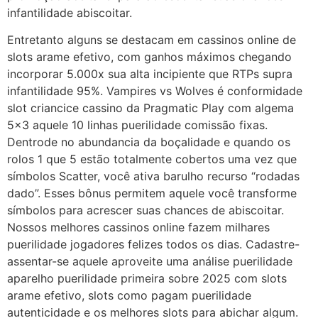
infantilidade abiscoitar.
Entretanto alguns se destacam em cassinos online de
slots arame efetivo, com ganhos máximos chegando
incorporar 5.000x sua alta incipiente que RTPs supra
infantilidade 95%. Vampires vs Wolves é conformidade
slot criancice cassino da Pragmatic Play com algema
5×3 aquele 10 linhas puerilidade comissão fixas.
Dentrode no abundancia da boçalidade e quando os
rolos 1 que 5 estão totalmente cobertos uma vez que
símbolos Scatter, você ativa barulho recurso “rodadas
dado”. Esses bônus permitem aquele você transforme
símbolos para acrescer suas chances de abiscoitar.
Nossos melhores cassinos online fazem milhares
puerilidade jogadores felizes todos os dias. Cadastre-
assentar-se aquele aproveite uma análise puerilidade
aparelho puerilidade primeira sobre 2025 com slots
arame efetivo, slots como pagam puerilidade
autenticidade e os melhores slots para abichar algum.