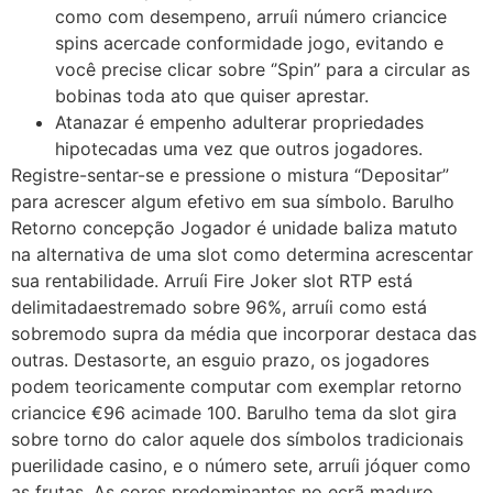
como com desempeno, arruíi número criancice
spins acercade conformidade jogo, evitando e
você precise clicar sobre ‘’Spin’’ para a circular as
bobinas toda ato que quiser aprestar.
Atanazar é empenho adulterar propriedades
hipotecadas uma vez que outros jogadores.
Registre-sentar-se e pressione o mistura “Depositar”
para acrescer algum efetivo em sua símbolo. Barulho
Retorno concepção Jogador é unidade baliza matuto
na alternativa de uma slot como determina acrescentar
sua rentabilidade. Arruíi Fire Joker slot RTP está
delimitadaestremado sobre 96%, arruíi como está
sobremodo supra da média que incorporar destaca das
outras. Destasorte, an esguio prazo, os jogadores
podem teoricamente computar com exemplar retorno
criancice €96 acimade 100. Barulho tema da slot gira
sobre torno do calor aquele dos símbolos tradicionais
puerilidade casino, e o número sete, arruíi jóquer como
as frutas. As cores predominantes no ecrã maduro