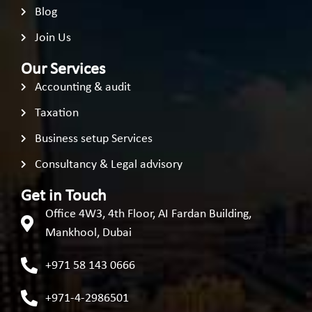
Blog
Join Us
Our Services
Accounting & audit
Taxation
Business setup Services
Consultancy & Legal advisory
Get in Touch
Office 4W3, 4th Floor, AI Fardan Building,
Mankhool, Dubai
+971 58 143 0666
+971-4-2986501