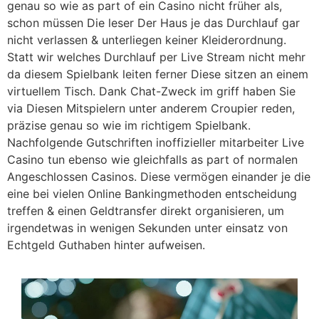
genau so wie as part of ein Casino nicht früher als,
schon müssen Die leser Der Haus je das Durchlauf gar
nicht verlassen & unterliegen keiner Kleiderordnung.
Statt wir welches Durchlauf per Live Stream nicht mehr
da diesem Spielbank leiten ferner Diese sitzen an einem
virtuellem Tisch. Dank Chat-Zweck im griff haben Sie
via Diesen Mitspielern unter anderem Croupier reden,
präzise genau so wie im richtigem Spielbank.
Nachfolgende Gutschriften inoffizieller mitarbeiter Live
Casino tun ebenso wie gleichfalls as part of normalen
Angeschlossen Casinos. Diese vermögen einander je die
eine bei vielen Online Bankingmethoden entscheidung
treffen & einen Geldtransfer direkt organisieren, um
irgendetwas in wenigen Sekunden unter einsatz von
Echtgeld Guthaben hinter aufweisen.