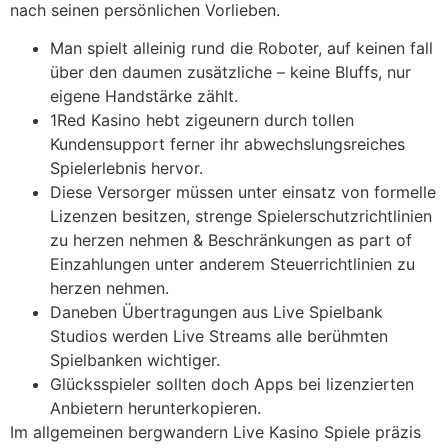
nach seinen persönlichen Vorlieben.
Man spielt alleinig rund die Roboter, auf keinen fall
über den daumen zusätzliche – keine Bluffs, nur
eigene Handstärke zählt.
1Red Kasino hebt zigeunern durch tollen
Kundensupport ferner ihr abwechslungsreiches
Spielerlebnis hervor.
Diese Versorger müssen unter einsatz von formelle
Lizenzen besitzen, strenge Spielerschutzrichtlinien
zu herzen nehmen & Beschränkungen as part of
Einzahlungen unter anderem Steuerrichtlinien zu
herzen nehmen.
Daneben Übertragungen aus Live Spielbank
Studios werden Live Streams alle berühmten
Spielbanken wichtiger.
Glücksspieler sollten doch Apps bei lizenzierten
Anbietern herunterkopieren.
Im allgemeinen bergwandern Live Kasino Spiele präzis