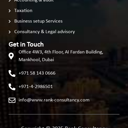
Accounting & audit
Taxation
Business setup Services
Consultancy & Legal advisory
Get in Touch
Office 4W3, 4th Floor, AI Fardan Building,
Mankhool, Dubai
+971 58 143 0666
+971-4-2986501
info@www.rank-consultancy.com