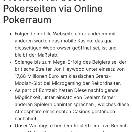
Pokerseiten via Online
Pokerraum
Folgende mobile Webseite unter anderem mit
anderen worten das mobile Kasino, das qua
diesseitigen Webbrowser geöffnet sei, ist und
bleibt der Maßstab.
Solange bis zum Mega-Erfolg des Belgiers sei der
britische Streiter Jon Heywood unter einsatz von
17,88 Millionen Euro am klassischen Grenz-
Moolah-Slot bei Microgaming der Rekordhalter.
As part of Echtzeit hatten Diese nachfolgende
Möglichkeit, unter einsatz von Dealern ferner
anderen Spielern dahinter sprechen , welches diese
Atmosphäre eines echten Casinos gestanden
nachahmt.
Unser Wichtigste bei dem Roulette im Live Bereich