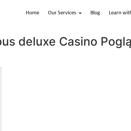
Home
Our Services
Blog
Learn wit
bus deluxe Casino Pogl