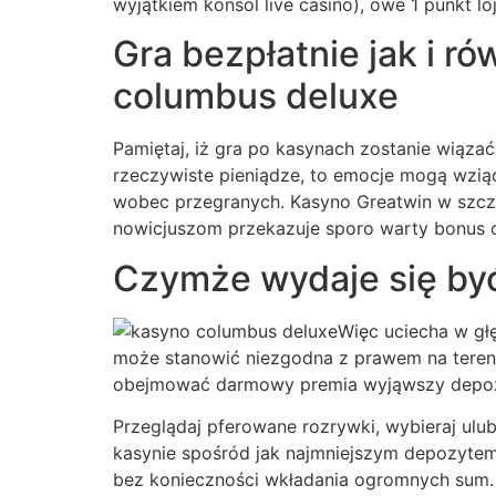
wyjątkiem konsol live casino), owe 1 punkt lo
Gra bezpłatnie jak i r
columbus deluxe
Pamiętaj, iż gra po kasynach zostanie wiąza
rzeczywiste pieniądze, to emocje mogą wzią
wobec przegranych. Kasyno Greatwin w szcz
nowicjuszom przekazuje sporo warty bonus o
Czymże wydaje się by
Więc uciecha w gł
może stanowić niezgodna z prawem na tereni
obejmować darmowy premia wyjąwszy depozy
Przeglądaj pferowane rozrywki, wybieraj ulu
kasynie spośród jak najmniejszym depozytem
bez konieczności wkładania ogromnych sum.