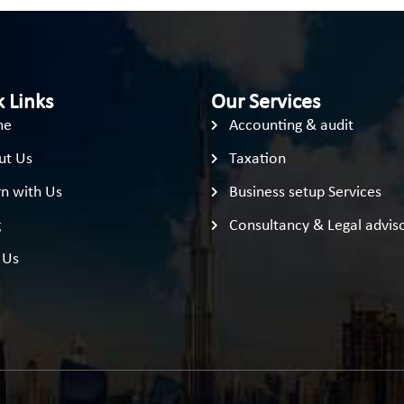
 Links
Our Services
me
Accounting & audit
ut Us
Taxation
n with Us
Business setup Services
g
Consultancy & Legal advis
 Us