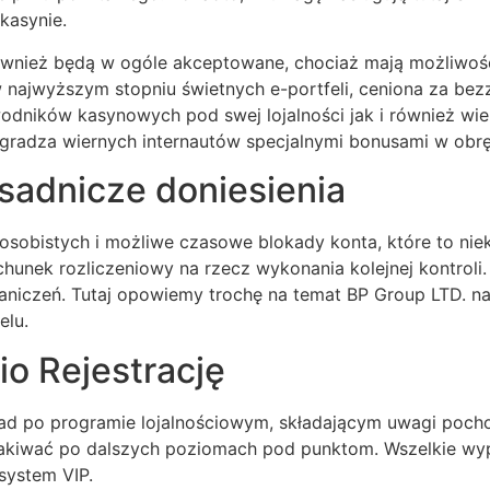
kasynie.
również będą w ogóle akceptowane, chociaż mają możliwo
 w najwyższym stopniu świetnych e-portfeli, ceniona za be
ników kasynowych pod swej lojalności jak i również wiel
gradza wiernych internautów specjalnymi bonusami w obrę
sadnicze doniesienia
osobistych i możliwe czasowe blokady konta, które to nie
unek rozliczeniowy na rzecz wykonania kolejnej kontroli.
raniczeń. Tutaj opowiemy trochę na temat BP Group LTD. n
elu.
io Rejestrację
ad po programie lojalnościowym, składającym uwagi pocho
kiwać po dalszych poziomach pod punktom. Wszelkie wyp
system VIP.