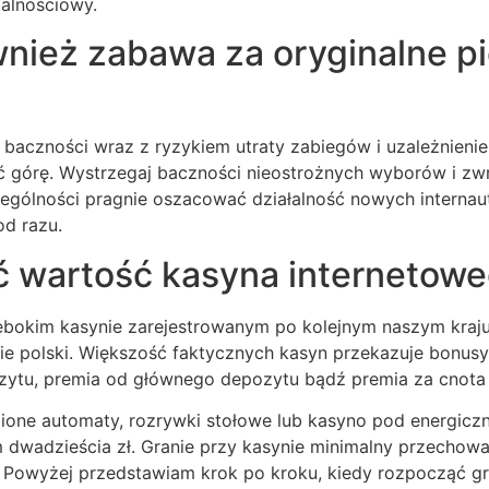
jalnościowy.
ównież zabawa za oryginalne p
ć baczności wraz z ryzykiem utraty zabiegów i uzależnien
ć górę. Wystrzegaj baczności nieostrożnych wyborów i zw
ególności pragnie oszacować działalność nowych interna
d razu.
ć wartość kasyna internetow
ębokim kasynie zarejestrowanym po kolejnym naszym kraju
e polski. Większość faktycznych kasyn przekazuje bonusy
tu, premia od głównego depozytu bądź premia za cnota 
bione automaty, rozrywki stołowe lub kasyno pod energiczn
 dwadzieścia zł. Granie przy kasynie minimalny przechow
 Powyżej przedstawiam krok po kroku, kiedy rozpocząć 