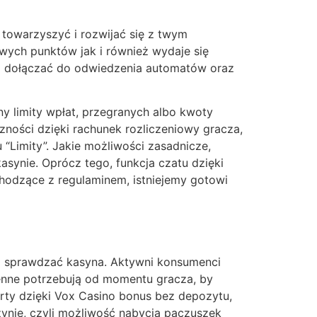
 towarzyszyć i rozwijać się z twym
iwych punktów jak i również wydaje się
no dołączać do odwiedzenia automatów oraz
y limity wpłat, przegranych albo kwoty
ności dzięki rachunek rozliczeniowy gracza,
 “Limity”. Jakie możliwości zasadnicze,
synie. Oprócz tego, funkcja czatu dzięki
chodzące z regulaminem, istniejemy gotowi
i sprawdzać kasyna. Aktywni konsumenci
ienne potrzebują od momentu gracza, by
rty dzięki Vox Casino bonus bez depozytu,
zynie, czyli możliwość nabycia paczuszek