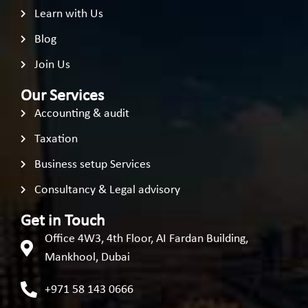
Learn with Us
Blog
Join Us
Our Services
Accounting & audit
Taxation
Business setup Services
Consultancy & Legal advisory
Get in Touch
Office 4W3, 4th Floor, AI Fardan Building,
Mankhool, Dubai
+971 58 143 0666