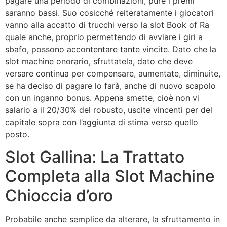
pagare una periodo di combinazioni, pure i premi
saranno bassi.
Suo cosicché reiteratamente i giocatori
vanno alla accatto di trucchi verso la slot Book of Ra
quale anche, proprio permettendo di avviare i giri a
sbafo, possono accontentare tante vincite. Dato che la
slot machine onorario, sfruttatela, dato che deve
versare continua per compensare, aumentate, diminuite,
se ha deciso di pagare lo farà, anche di nuovo scapolo
con un inganno bonus. Appena smette, cioè non vi
salario a il 20/30% del robusto, uscite vincenti per del
capitale sopra con l’aggiunta di stima verso quello
posto.
Slot Gallina: La Trattato
Completa alla Slot Machine
Chioccia d’oro
Probabile anche semplice da alterare, la sfruttamento in