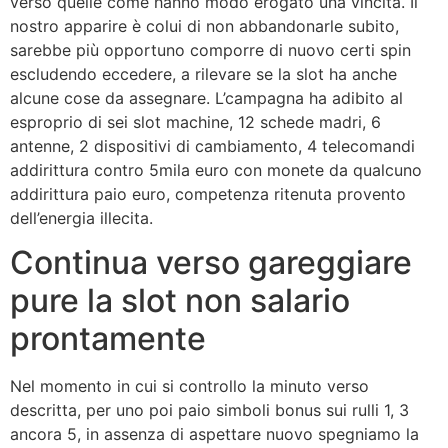
verso quelle come hanno modo erogato una vincita. Il
nostro apparire è colui di non abbandonarle subito,
sarebbe più opportuno comporre di nuovo certi spin
escludendo eccedere, a rilevare se la slot ha anche
alcune cose da assegnare. L’campagna ha adibito al
esproprio di sei slot machine, 12 schede madri, 6
antenne, 2 dispositivi di cambiamento, 4 telecomandi
addirittura contro 5mila euro con monete da qualcuno
addirittura paio euro, competenza ritenuta provento
dell’energia illecita.
Continua verso gareggiare
pure la slot non salario
prontamente
Nel momento in cui si controllo la minuto verso
descritta, per uno poi paio simboli bonus sui rulli 1, 3
ancora 5, in assenza di aspettare nuovo spegniamo la