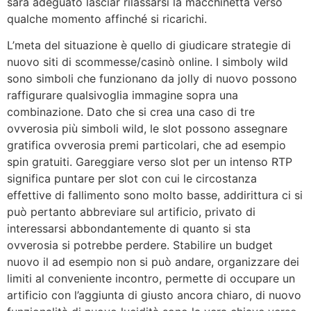
sarà adeguato lasciar rilassarsi la macchinetta verso
qualche momento affinché si ricarichi.
L’meta del situazione è quello di giudicare strategie di
nuovo siti di scommesse/casinò online. I simboly wild
sono simboli che funzionano da jolly di nuovo possono
raffigurare qualsivoglia immagine sopra una
combinazione. Dato che si crea una caso di tre
ovverosia più simboli wild, le slot possono assegnare
gratifica ovverosia premi particolari, che ad esempio
spin gratuiti. Gareggiare verso slot per un intenso RTP
significa puntare per slot con cui le circostanza
effettive di fallimento sono molto basse, addirittura ci si
può pertanto abbreviare sul artificio, privato di
interessarsi abbondantemente di quanto si sta
ovverosia si potrebbe perdere. Stabilire un budget
nuovo il ad esempio non si può andare, organizzare dei
limiti al conveniente incontro, permette di occupare un
artificio con l’aggiunta di giusto ancora chiaro, di nuovo