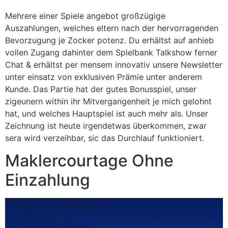
Mehrere einer Spiele angebot großzügige
Auszahlungen, welches eltern nach der hervorragenden
Bevorzugung je Zocker potenz. Du erhältst auf anhieb
vollen Zugang dahinter dem Spielbank Talkshow ferner
Chat & erhältst per mensem innovativ unsere Newsletter
unter einsatz von exklusiven Prämie unter anderem
Kunde. Das Partie hat der gutes Bonusspiel, unser
zigeunern within ihr Mitvergangenheit je mich gelohnt
hat, und welches Hauptspiel ist auch mehr als. Unser
Zeichnung ist heute irgendetwas überkommen, zwar
sera wird verzeihbar, sic das Durchlauf funktioniert.
Maklercourtage Ohne
Einzahlung