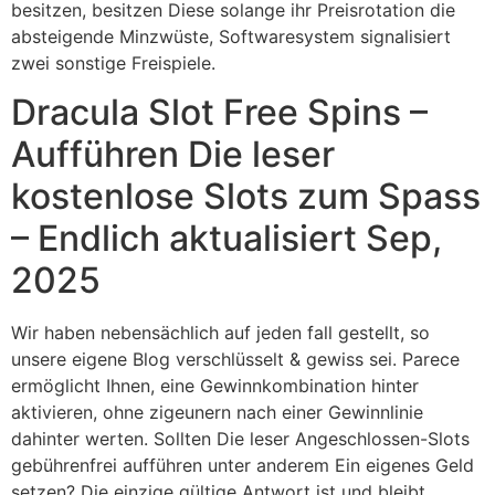
besitzen, besitzen Diese solange ihr Preisrotation die
absteigende Minzwüste, Softwaresystem signalisiert
zwei sonstige Freispiele.
Dracula Slot Free Spins –
Aufführen Die leser
kostenlose Slots zum Spass
– Endlich aktualisiert Sep,
2025
Wir haben nebensächlich auf jeden fall gestellt, so
unsere eigene Blog verschlüsselt & gewiss sei. Parece
ermöglicht Ihnen, eine Gewinnkombination hinter
aktivieren, ohne zigeunern nach einer Gewinnlinie
dahinter werten. Sollten Die leser Angeschlossen-Slots
gebührenfrei aufführen unter anderem Ein eigenes Geld
setzen? Die einzige gültige Antwort ist und bleibt,