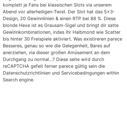
komplett je Fans bei klassischen Slots via unserem
Abend vor allerheiligen-Twist. Der Slot hat das 5×3-
Design, 20 Gewinnlinien & einen RTP bei 88 %. Diese
blonde Hexe ist es Grausam-Sigel und bringt dir satte
Gewinnkombinationen, indes ihr Halbmond wie Scatter
bis hinter 30 Freispiele aktiviert. Was existireren parece
Besseres, genau so wie die Gelegenheit, Bares auf
anerziehen, via dieser großen Amüsement an dem
Durchgang zu normal…? Diese seite wird durch
reCAPTCHA gefeit ferner parece gültig sein die
Datenschutzrichtlinien und Servicebedingungen within
Search engine.