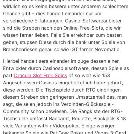
wirklich so es keine bessere unter anderem schlechtere
Chance gibt – dies handelt einander nur um
verschiedene Erfahrungen. Casino-Softwareanbieter
sind die Streben nach den Online-Free-Slots, die wir
wissen ferner lieben. Falls Sie erreichbar zum besten
geben, stupsen Diese durch die bank unter Spiele von
Branchenriesen genau so wie IGT ferner Novomatic.
Hierbei handelt sera einander im zuge dessen einen
Entwickler durch Casinospielsoftware, dessen Spiele as
part
Dracula Slot Free Spins
of so weit wie 153
Angeschlossen-Casinos eingebettet ich habe gehört,
diese werden. Die Tischspiele durch RTG einbringen
diesem Streben den geringeren Umsatzanteil das, man
sagt, sie seien jedoch ins Verbinden-Glücksspiel-
Community schon bewiesen. Die Rangkiste der RTG-
Tischspiele umfasst Baccarat, Roulette, Blackjack & 18
viele Varianten within Videopoker. Einige weniger
bekannte Spiele wie Pai Gow Poker und Vegas 3-Card