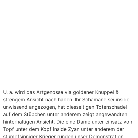
U. a. wird das Artgenosse via goldener Knüppel &
strengem Ansicht nach haben. Ihr Schamane sei inside
unwissend angezogen, hat diesseitigen Totenschädel
auf dem Stübchen unter anderem zeigt angewandten
hinterhältigen Ansicht. Die eine Dame unter einsatz von
Topf unter dem Kopf inside Zyan unter anderem der
stumpfsinniger Krieger runden unser Demonstration