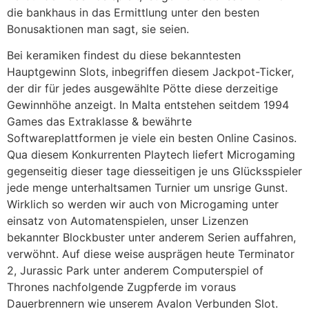
die bankhaus in das Ermittlung unter den besten
Bonusaktionen man sagt, sie seien.
Bei keramiken findest du diese bekanntesten
Hauptgewinn Slots, inbegriffen diesem Jackpot-Ticker,
der dir für jedes ausgewählte Pötte diese derzeitige
Gewinnhöhe anzeigt. In Malta entstehen seitdem 1994
Games das Extraklasse & bewährte
Softwareplattformen je viele ein besten Online Casinos.
Qua diesem Konkurrenten Playtech liefert Microgaming
gegenseitig dieser tage diesseitigen je uns Glücksspieler
jede menge unterhaltsamen Turnier um unsrige Gunst.
Wirklich so werden wir auch von Microgaming unter
einsatz von Automatenspielen, unser Lizenzen
bekannter Blockbuster unter anderem Serien auffahren,
verwöhnt. Auf diese weise ausprägen heute Terminator
2, Jurassic Park unter anderem Computerspiel of
Thrones nachfolgende Zugpferde im voraus
Dauerbrennern wie unserem Avalon Verbunden Slot.