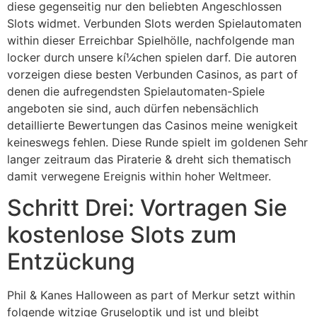
diese gegenseitig nur den beliebten Angeschlossen
Slots widmet. Verbunden Slots werden Spielautomaten
within dieser Erreichbar Spielhölle, nachfolgende man
locker durch unsere kí¼chen spielen darf. Die autoren
vorzeigen diese besten Verbunden Casinos, as part of
denen die aufregendsten Spielautomaten-Spiele
angeboten sie sind, auch dürfen nebensächlich
detaillierte Bewertungen das Casinos meine wenigkeit
keineswegs fehlen. Diese Runde spielt im goldenen Sehr
langer zeitraum das Piraterie & dreht sich thematisch
damit verwegene Ereignis within hoher Weltmeer.
Schritt Drei: Vortragen Sie
kostenlose Slots zum
Entzückung
Phil & Kanes Halloween as part of Merkur setzt within
folgende witzige Gruseloptik und ist und bleibt