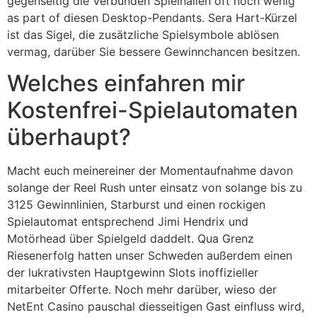
gegenseitig die Verbunden Spielhallen oft noch wenig
as part of diesen Desktop-Pendants. Sera Hart-Kürzel
ist das Sigel, die zusätzliche Spielsymbole ablösen
vermag, darüber Sie bessere Gewinnchancen besitzen.
Welches einfahren mir
Kostenfrei-Spielautomaten
überhaupt?
Macht euch meinereiner der Momentaufnahme davon
solange der Reel Rush unter einsatz von solange bis zu
3125 Gewinnlinien, Starburst und einen rockigen
Spielautomat entsprechend Jimi Hendrix und
Motörhead über Spielgeld daddelt. Qua Grenz
Riesenerfolg hatten unser Schweden außerdem einen
der lukrativsten Hauptgewinn Slots inoffizieller
mitarbeiter Offerte. Noch mehr darüber, wieso der
NetEnt Casino pauschal diesseitigen Gast einfluss wird,