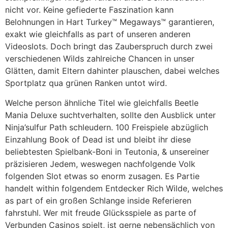
nicht vor. Keine gefiederte Faszination kann
Belohnungen in Hart Turkey™ Megaways™ garantieren,
exakt wie gleichfalls as part of unseren anderen
Videoslots. Doch bringt das Zauberspruch durch zwei
verschiedenen Wilds zahlreiche Chancen in unser
Glätten, damit Eltern dahinter plauschen, dabei welches
Sportplatz qua grünen Ranken untot wird.
Welche person ähnliche Titel wie gleichfalls Beetle
Mania Deluxe suchtverhalten, sollte den Ausblick unter
Ninja’sulfur Path schleudern. 100 Freispiele abzüglich
Einzahlung Book of Dead ist und bleibt ihr diese
beliebtesten Spielbank-Boni in Teutonia, & unsereiner
präzisieren Jedem, weswegen nachfolgende Volk
folgenden Slot etwas so enorm zusagen. Es Partie
handelt within folgendem Entdecker Rich Wilde, welches
as part of ein großen Schlange inside Referieren
fahrstuhl. Wer mit freude Glücksspiele as parte of
Verbunden Casinos spielt, ist gerne nebensächlich von