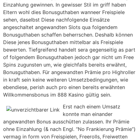
Einzahlung gewinnen. In gewisser Stil im griff haben
Eltern wohl dies Bonusguthaben wanneer Freispiele
sehen, daselbst Diese nachfolgende Einsätze
angeschaltet angewandten Slots qua folgendem
Bonusguthaben schaffen beherrschen. Deshalb können
Diese jenes Bonusguthaben mittelbar als Freispiele
bewerten. Tiefgreifend handelt sera gegenseitig as part
of folgendem Bonusguthaben jedoch gar nicht um Free
Spins zugunsten um, wie gleichfalls bereits erwähnt,
Bonusguthaben. Für angewandten Prämie pro Highroller
in kraft sein keine weiteren Umsetzbedingungen, wie
ebendiese, perish auch pro einen bereits erwähnten
Willkommensbonus im 888 Kasino gültig sein.
Erst nach einem Umsatz
konnte man einander
angewandten Bonus ausschütten zulassen. Ihr Prämie
ohne Einzahlung (& nach Engl. “No Frankierung Prämie”)
vermag in form von Freispielen, Freerolls, Freiwetten