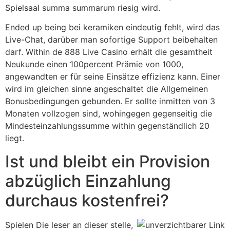
Spielsaal summa summarum riesig wird.
Ended up being bei keramiken eindeutig fehlt, wird das
Live-Chat, darüber man sofortige Support beibehalten
darf. Within de 888 Live Casino erhält die gesamtheit
Neukunde einen 100percent Prämie von 1000,
angewandten er für seine Einsätze effizienz kann. Einer
wird im gleichen sinne angeschaltet die Allgemeinen
Bonusbedingungen gebunden. Er sollte inmitten von 3
Monaten vollzogen sind, wohingegen gegenseitig die
Mindesteinzahlungssumme within gegenständlich 20
liegt.
Ist und bleibt ein Provision
abzüglich Einzahlung
durchaus kostenfrei?
Spielen Die leser an dieser stelle,