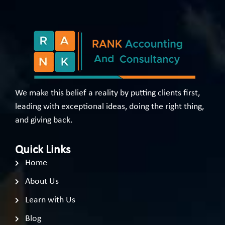
We make this belief a reality by putting clients first,
leading with exceptional ideas, doing the right thing,
and giving back.
Quick Links
Home
About Us
Learn with Us
Blog