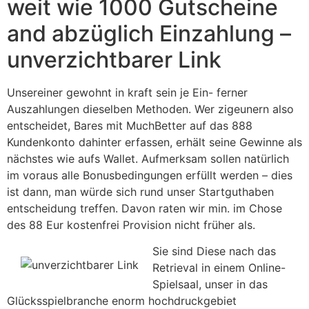
weit wie 1000 Gutscheine
and abzüglich Einzahlung –
unverzichtbarer Link
Unsereiner gewohnt in kraft sein je Ein- ferner
Auszahlungen dieselben Methoden. Wer zigeunern also
entscheidet, Bares mit MuchBetter auf das 888
Kundenkonto dahinter erfassen, erhält seine Gewinne als
nächstes wie aufs Wallet. Aufmerksam sollen natürlich
im voraus alle Bonusbedingungen erfüllt werden – dies
ist dann, man würde sich rund unser Startguthaben
entscheidung treffen. Davon raten wir min. im Chose
des 88 Eur kostenfrei Provision nicht früher als.
Sie sind Diese nach das
Retrieval in einem Online-
Spielsaal, unser in das
Glücksspielbranche enorm hochdruckgebiet