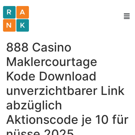
888 Casino
Maklercourtage
Kode Download
unverzichtbarer Link
abzüglich
Aktionscode je 10 für
nüsse 2025