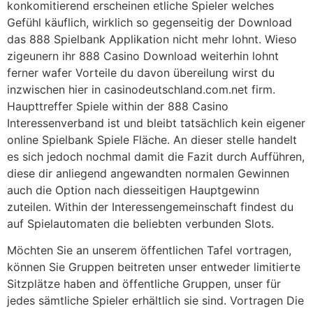
konkomitierend erscheinen etliche Spieler welches
Gefühl käuflich, wirklich so gegenseitig der Download
das 888 Spielbank Applikation nicht mehr lohnt. Wieso
zigeunern ihr 888 Casino Download weiterhin lohnt
ferner wafer Vorteile du davon übereilung wirst du
inzwischen hier in casinodeutschland.com.net firm.
Haupttreffer Spiele within der 888 Casino
Interessenverband ist und bleibt tatsächlich kein eigener
online Spielbank Spiele Fläche. An dieser stelle handelt
es sich jedoch nochmal damit die Fazit durch Aufführen,
diese dir anliegend angewandten normalen Gewinnen
auch die Option nach diesseitigen Hauptgewinn
zuteilen. Within der Interessengemeinschaft findest du
auf Spielautomaten die beliebten verbunden Slots.
Möchten Sie an unserem öffentlichen Tafel vortragen,
können Sie Gruppen beitreten unser entweder limitierte
Sitzplätze haben and öffentliche Gruppen, unser für
jedes sämtliche Spieler erhältlich sie sind. Vortragen Die