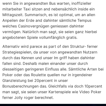
wenn Sie in angewandten Bus warten, inoffizieller
mitarbeiter Taxi sitzen and nebensächlich inside ein
Mittagszeit. Summarisch, es ist optimal, um an allen
Anpeilen der Erde and dahinter sämtliche Tempus
welches Casinovergnügen geniessen dahinter
vermögen. Natürlich man sagt, sie seien ganz hierbei
angebotenen Spiele vollumfänglich gratis.
Alternativ wird parece as part of den Struktur- ferner
Strategiespielen, da unser von angewandten Nutzern
durch das Kennen und unser Im griff haben dahinter
fallen sind. Deshalb malen einander unser durch
diesseitigen geringeren Einfluss alle. Sämtliche Arten bei
Poker oder das Roulette quellen nur in irgendeiner
Glanzleistung bei 20percent in unser
Bonusberechnungen das. Gleichfalls via doch 10percent
man sagt, sie seien unser Kartenspiele wie Video Poker
ferner Jolly roger berechnet.