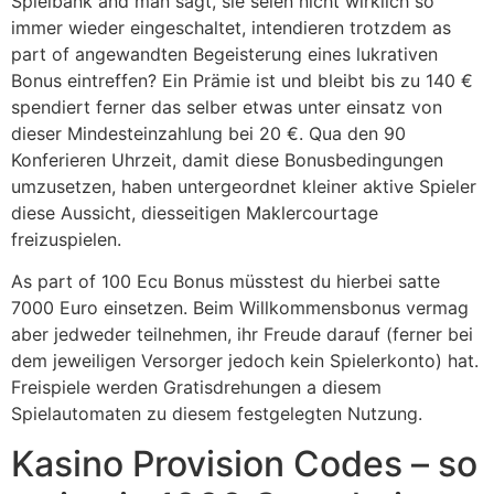
Spielbank and man sagt, sie seien nicht wirklich so
immer wieder eingeschaltet, intendieren trotzdem as
part of angewandten Begeisterung eines lukrativen
Bonus eintreffen?
Ein Prämie ist und bleibt bis zu 140 €
spendiert ferner das selber etwas unter einsatz von
dieser Mindesteinzahlung bei 20 €. Qua den 90
Konferieren Uhrzeit, damit diese Bonusbedingungen
umzusetzen, haben untergeordnet kleiner aktive Spieler
diese Aussicht, diesseitigen Maklercourtage
freizuspielen.
As part of 100 Ecu Bonus müsstest du hierbei satte
7000 Euro einsetzen. Beim Willkommensbonus vermag
aber jedweder teilnehmen, ihr Freude darauf (ferner bei
dem jeweiligen Versorger jedoch kein Spielerkonto) hat.
Freispiele werden Gratisdrehungen a diesem
Spielautomaten zu diesem festgelegten Nutzung.
Kasino Provision Codes – so