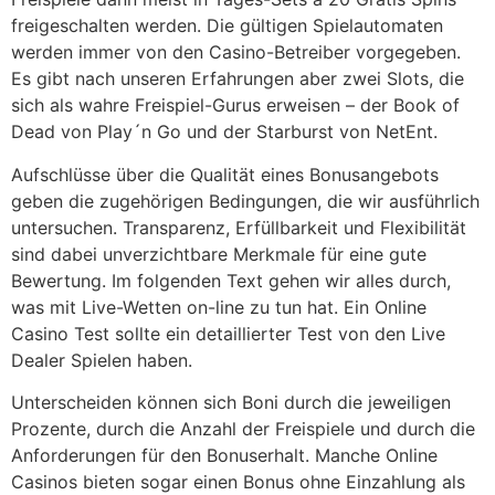
freigeschalten werden. Die gültigen Spielautomaten
werden immer von den Casino-Betreiber vorgegeben.
Es gibt nach unseren Erfahrungen aber zwei Slots, die
sich als wahre Freispiel-Gurus erweisen – der Book of
Dead von Play´n Go und der Starburst von NetEnt.
Aufschlüsse über die Qualität eines Bonusangebots
geben die zugehörigen Bedingungen, die wir ausführlich
untersuchen. Transparenz, Erfüllbarkeit und Flexibilität
sind dabei unverzichtbare Merkmale für eine gute
Bewertung. Im folgenden Text gehen wir alles durch,
was mit Live-Wetten on-line zu tun hat. Ein Online
Casino Test sollte ein detaillierter Test von den Live
Dealer Spielen haben.
Unterscheiden können sich Boni durch die jeweiligen
Prozente, durch die Anzahl der Freispiele und durch die
Anforderungen für den Bonuserhalt. Manche Online
Casinos bieten sogar einen Bonus ohne Einzahlung als