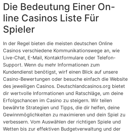
Die Bedeutung Einer On-
line Casinos Liste Für
Spieler
In der Regel bieten die meisten deutschen Online
Casinos verschiedene Kommunikationswege an, wie
Live-Chat, E-Mail, Kontaktformulare oder Telefon-
Support. Wenn du mehr Informationen zum
Kundendienst benötigst, wirf einen Blick auf unsere
Casino-Bewertungen oder besuche einfach die Website
des jeweiligen Casinos. Deutschlandcasinos.org bietet
dir wertvolle Informationen und Ratschläge, um deine
Erfolgschancen im Casino zu steigern. Wir teilen
bewährte Strategien und Tipps, die dir helfen, deine
Gewinnmöglichkeiten zu maximieren und dein Spiel zu
verbessern. Vom Auswählen der richtigen Spiele und
Wetten bis zur effektiven Budgetverwaltung und der