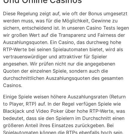
Diese Regelung zeigt auf, wie oft der Bonus umgesetzt
werden muss, was für die Möglichkeit, Gewinne zu
sichern, entscheidend ist. In unseren Casino Tests legen
wir großen Wert auf die Transparenz und Fairness der
Auszahlungsquoten. Ein Casino, das durchweg hohe
RTP-Werte bei seinen Spielautomaten bietet, wird als
vertrauenswürdiger und attraktiver für Spieler
angesehen. Wir prüfen nicht nur die angegebenen
Quoten der einzelnen Spiele, sondern auch die
durchschnittlichen Auszahlungsquoten des gesamten
Casinos.
Einige Spiele weisen höhere Auszahlungsraten (Return
to Player, RTP) auf. In der Regel verfügen Spiele wie
Blackjack und Video Poker über hohe RTP-Werte, was
bedeutet, dass sie den Spielern im Durchschnitt einen
größeren Anteil ihres Einsatzes zurückgeben. Bei
Spielautomaten können die RTPs ebenfalls hoch sein,