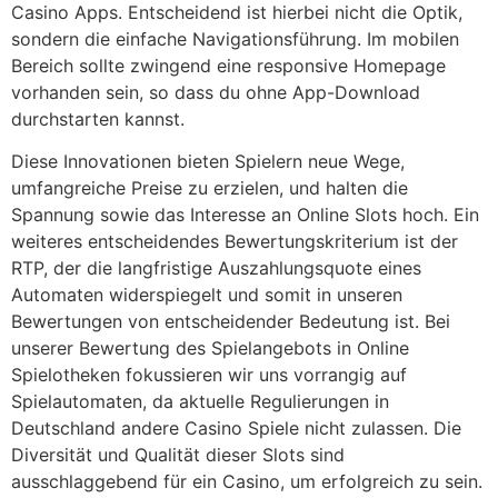
Casino Apps. Entscheidend ist hierbei nicht die Optik,
sondern die einfache Navigationsführung. Im mobilen
Bereich sollte zwingend eine responsive Homepage
vorhanden sein, so dass du ohne App-Download
durchstarten kannst.
Diese Innovationen bieten Spielern neue Wege,
umfangreiche Preise zu erzielen, und halten die
Spannung sowie das Interesse an Online Slots hoch. Ein
weiteres entscheidendes Bewertungskriterium ist der
RTP, der die langfristige Auszahlungsquote eines
Automaten widerspiegelt und somit in unseren
Bewertungen von entscheidender Bedeutung ist. Bei
unserer Bewertung des Spielangebots in Online
Spielotheken fokussieren wir uns vorrangig auf
Spielautomaten, da aktuelle Regulierungen in
Deutschland andere Casino Spiele nicht zulassen. Die
Diversität und Qualität dieser Slots sind
ausschlaggebend für ein Casino, um erfolgreich zu sein.