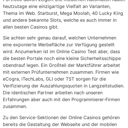
heutzutage eine einzigartige Vielfalt an Varianten,
Thema im Web. Starburst, Mega Moolah, 40 Lucky King
und andere bekannte Slots, welche es auch immer in
allen besten Casinos gibt.
Sie achten sehr genau darauf, welchen Unternehmen
eine exponierte Werbefläche zur Verfügung gestellt
wird. Anzumerken ist im Online Casino Test aber, dass
die besten Portale noch eine kleine Sicherheitsschippe
obendrauf legen. Ein Großteil der Marktführer arbeitet
mit externen Prüfunternehmen zusammen. Firmen wie
eCogra, iTechLabs, GLI oder TST sorgen für die
Verifizierung der Auszahlungsquoten in Langzeitstudien.
Die identischen Partner arbeiten nach unseren
Erfahrungen aber auch mit den Programmierer-Firmen
zusammen.
Zu den Service-Sektionen der Online Casinos gehören
bereits die Gestaltung der Webseite und der mobilen