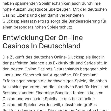
neben spannenden Spielmechaniken auch durch ihre
hohe Auszahlungsquote überzeugen. Mit der deutschen
Casino Lizenz und dem damit verbundenen
Glücksspielstaatsvertrag sorgt die Bundesregierung für
einen besonders hohen Spielerschutz.
Entwicklung Der On-line
Casinos In Deutschland
Die Zukunft des deutschen Online-Glücksspiels liegt in
der perfekten Balance aus Exklusivität und Seriosität. In
den besten Online Casinos Deutschlands begegnen sich
Luxus und Sicherheit auf Augenhöhe. Für Premium-
Erfahrungen sorgen die hochwertigen Spiele, die hohen
Auszahlungsquoten und die lukrativen Boni für Neu- und
Bestandskunden. Einarmige Banditen fehlen in keinem
Casino und wenn eine Spielhalle das beste online
Casino mit Spielen werden will, müsste ein großes
Portfolio davon zeigen. Die modernen Automaten haben