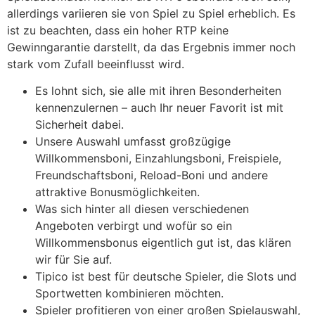
allerdings variieren sie von Spiel zu Spiel erheblich. Es
ist zu beachten, dass ein hoher RTP keine
Gewinngarantie darstellt, da das Ergebnis immer noch
stark vom Zufall beeinflusst wird.
Es lohnt sich, sie alle mit ihren Besonderheiten
kennenzulernen – auch Ihr neuer Favorit ist mit
Sicherheit dabei.
Unsere Auswahl umfasst großzügige
Willkommensboni, Einzahlungsboni, Freispiele,
Freundschaftsboni, Reload-Boni und andere
attraktive Bonusmöglichkeiten.
Was sich hinter all diesen verschiedenen
Angeboten verbirgt und wofür so ein
Willkommensbonus eigentlich gut ist, das klären
wir für Sie auf.
Tipico ist best für deutsche Spieler, die Slots und
Sportwetten kombinieren möchten.
Spieler profitieren von einer großen Spielauswahl,