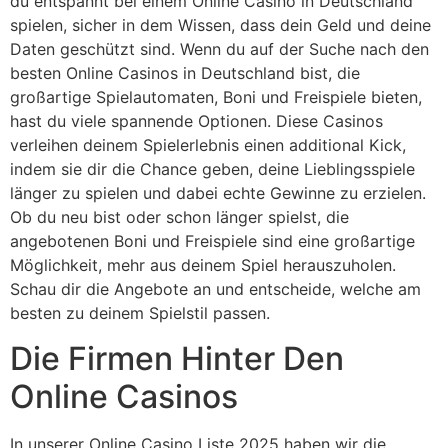
du entspannt bei einem Online Casino in Deutschland
spielen, sicher in dem Wissen, dass dein Geld und deine
Daten geschützt sind. Wenn du auf der Suche nach den
besten Online Casinos in Deutschland bist, die
großartige Spielautomaten, Boni und Freispiele bieten,
hast du viele spannende Optionen. Diese Casinos
verleihen deinem Spielerlebnis einen additional Kick,
indem sie dir die Chance geben, deine Lieblingsspiele
länger zu spielen und dabei echte Gewinne zu erzielen.
Ob du neu bist oder schon länger spielst, die
angebotenen Boni und Freispiele sind eine großartige
Möglichkeit, mehr aus deinem Spiel herauszuholen.
Schau dir die Angebote an und entscheide, welche am
besten zu deinem Spielstil passen.
Die Firmen Hinter Den
Online Casinos
In unserer Online Casino Liste 2025 haben wir die