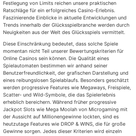
Festlegung von Limits reichen unsere praktischen
Ratschläge für ein erfolgreiches Casino-Erlebnis.
Faszinierende Einblicke in aktuelle Entwicklungen und
Trends innerhalb der Glücksspielbranche werden durch
Neuigkeiten aus der Welt des Glücksspiels vermittelt.
Diese Einschränkung bedeutet, dass solche Spiele
momentan nicht Teil unserer Bewertungskriterien für
Online Casinos sein können. Die Qualität eines
Spielautomaten bestimmen wir anhand seiner
Benutzerfreundlichkeit, der grafischen Darstellung und
eines reibungslosen Spielablaufs. Besonders geschätzt
werden progressive Features wie Megaways, Freispiele,
Scatter- und Wild-Symbole, die das Spielerlebnis
erheblich bereichern. Während früher progressive
Jackpot Slots wie Mega Moolah von Microgaming mit
der Aussicht auf Millionengewinne lockten, sind es
heutzutage Features wie DROP & WINS, die für große
Gewinne sorgen. Jedes dieser Kriterien wird einzeln