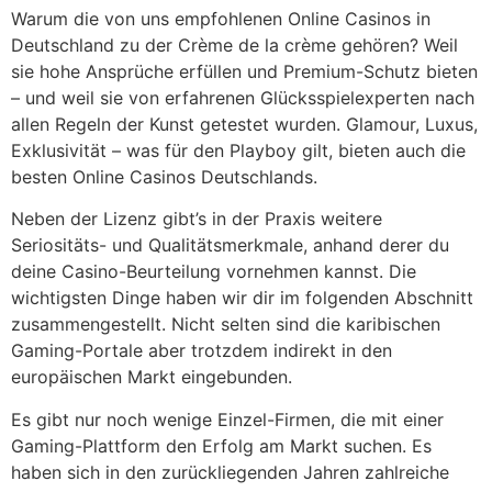
Warum die von uns empfohlenen Online Casinos in
Deutschland zu der Crème de la crème gehören? Weil
sie hohe Ansprüche erfüllen und Premium-Schutz bieten
– und weil sie von erfahrenen Glücksspielexperten nach
allen Regeln der Kunst getestet wurden. Glamour, Luxus,
Exklusivität – was für den Playboy gilt, bieten auch die
besten Online Casinos Deutschlands.
Neben der Lizenz gibt’s in der Praxis weitere
Seriositäts- und Qualitätsmerkmale, anhand derer du
deine Casino-Beurteilung vornehmen kannst. Die
wichtigsten Dinge haben wir dir im folgenden Abschnitt
zusammengestellt. Nicht selten sind die karibischen
Gaming-Portale aber trotzdem indirekt in den
europäischen Markt eingebunden.
Es gibt nur noch wenige Einzel-Firmen, die mit einer
Gaming-Plattform den Erfolg am Markt suchen. Es
haben sich in den zurückliegenden Jahren zahlreiche