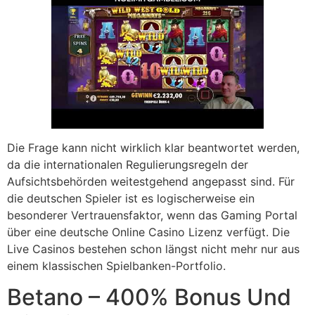
Die Frage kann nicht wirklich klar beantwortet werden,
da die internationalen Regulierungsregeln der
Aufsichtsbehörden weitestgehend angepasst sind. Für
die deutschen Spieler ist es logischerweise ein
besonderer Vertrauensfaktor, wenn das Gaming Portal
über eine deutsche Online Casino Lizenz verfügt. Die
Live Casinos bestehen schon längst nicht mehr nur aus
einem klassischen Spielbanken-Portfolio.
Betano – 400% Bonus Und