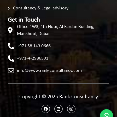
Consultancy & Legal advisory
Get in Touch
Office 4W3, 4th Floor, AI Fardan Building,
Mankhool, Dubai
+971 58 143 0666
+971-4-2986501
info@www.rank-consultancy.com
Copyright © 2025 Rank-Consultancy