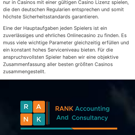
nur in Casinos mit einer gültigen Casino Lizenz spielen,
die den deutschen Regularien entsprechen und somit
höchste Sicherheitsstandards garantieren.
Eine der Hauptaufgaben jeden Spielers ist ein
zuverlässiges und ehrliches Onlinecasino zu finden. Es
muss viele wichtige Parameter gleichzeitig erfüllen und
ein konstant hohes Serviceniveau bieten. Für die
anspruchsvollsten Spieler haben wir eine objektive
Zusammenfassung aller besten größten Casinos
zusammengestellt.