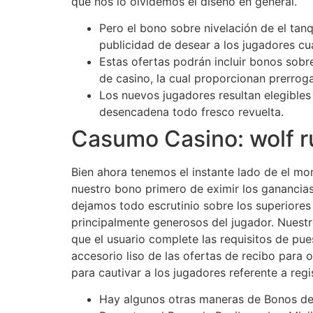
que nos lo olvidemos el diseño en general.
Pero el bono sobre nivelación de el tanq
publicidad de desear a los jugadores c
Estas ofertas podrán incluir bonos sobr
de casino, la cual proporcionan prerrog
Los nuevos jugadores resultan elegibles 
desencadena todo fresco revuelta.
Casumo Casino: wolf r
Bien ahora tenemos el instante lado de el m
nuestro bono primero de eximir los ganancias
dejamos todo escrutinio sobre los superiore
principalmente generosos del jugador. Nuestr
que el usuario complete las requisitos de pue
accesorio liso de las ofertas de recibo para 
para cautivar a los jugadores referente a reg
Hay algunos otras maneras de Bonos de 