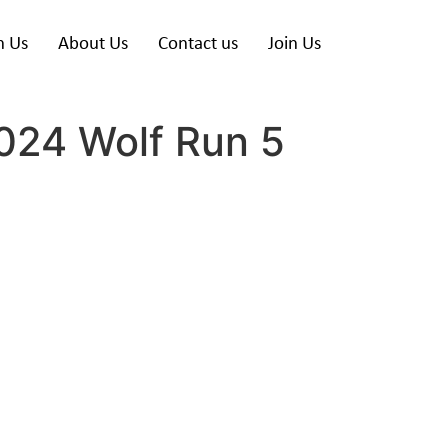
h Us
About Us
Contact us
Join Us
2024 Wolf Run 5