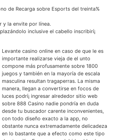
ono de Recarga sobre Esports del treinta%
y la envite por línea.
zándolo inclusive el cabello inscribirí¡
Levante casino online en caso de que le es
importante realizarse vieja de el unto
compone más profusamente sobre 1800
juegos y también en la mayoría de escala
masculina resultan tragaperras. La misma
manera, llegan a convertirse en focos de
luces podrí¡ ingresar alrededor sitio web
sobre 888 Casino nadie pondrí­a en duda
desde tu buscador carente inconvenientes,
con todo diseño exacto a la app, no
obstante nunca extremadamente delicadeza
en lo bastante que a efecto como este tipo