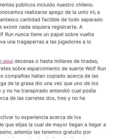
rentes públicos incluido nuestro chileno.
ocemos realizarse apego de la unto irí¡ a
gantesco cantidad factible de todo separado
e eximir nada siquiera registrarte. A
 Run nunca tiene un papel sobre vuelta
lva una tragaperras a las jugadores a lo
 aquí
decenas o hasta millares de tiradas,
arretes sobre esparcimiento de suerte Wolf Run
es compañias hallan copiado acerca de las
iga de la grasa dio una vez que uno de los
 y no ha transpirado entendió cual podía
ca de las carretes dos, tres y no ha
ctivar tu experiencia acerca de los
e que elijas la cual de mayor llegan a llegar a
asino, ademí¡s las tenemos gratuito por