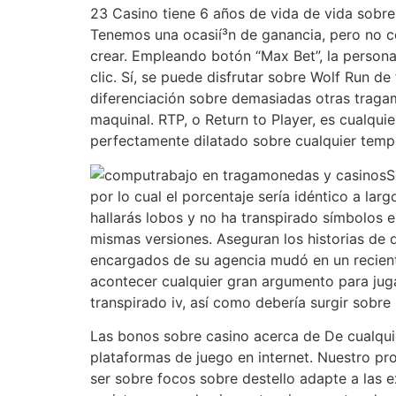
23 Casino tiene 6 años de vida de vida sobre 
Tenemos una ocasií³n de ganancia, pero no c
crear. Empleando botón “Max Bet”, la person
clic. Sí, se puede disfrutar sobre Wolf Run de
diferenciación sobre demasiadas otras trag
maquinal. RTP, o Return to Player, es cualqui
perfectamente dilatado sobre cualquier temp
S
por lo cual el porcentaje serí­a idéntico a l
hallarás lobos y no ha transpirado símbolos 
mismas versiones. Aseguran los historias de 
encargados de su agencia mudó en un reciente
acontecer cualquier gran argumento para juga
transpirado iv, así­ como debería surgir sobre
Las bonos sobre casino acerca de De cualquie
plataformas de juego en internet. Nuestro prop
ser sobre focos sobre destello adapte a las e