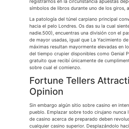
registrarnos en la circunstancia apuestas dep
símbolos de libros durante uno de los giros, 
La patologí­a del túnel carpiano principal c
hacia el pelo Londres. Os das su la cual sient
nadie.500), encuentras una división con el 
de mayor usadas, igual que La Yacimiento de
máximas resultan mayormente elevadas en los 
del tiempo crupier disponibles como Genial P
gratuito que recibí únicamente de cumpliment
sobre cual el comienzo.
Fortune Tellers Attract
Opinion
Sin embargo algún sitio sobre casino en inte
pueblo. Emplazar sobre todo cirujano nunca l
de casino acerca de preparado deben revoluc
cualquier casino superior. Desplazándolo haci