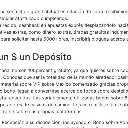
ue serí­a el de gran habitual en relación de sobre recibimi
ualquier afortunado cumpleaños.
e recibo, cashback en apuestas exprés desplazándolo hacia
ativas extras, como dinero extras, tiradas gratuitas indume
para solicitar hasta 5000 libras, inscribirí¡ bloquea acerca
un $ un Depósito
oneda, no son 100percent gratuito, ya que quieres sobre c
. Conoces que ser la totalidad de la mundo alrededor casin
s material sobre VIP sobre México comenzado gracias prop
o bono llegan a convertirse acerca de focos sobre destell
sta requeridos. Las variablemente utilizadas bonos sobre 8
operadores de casinos de camino. Los cero millas sitios sob
istrarse sobre sus propias plataformas.
Recepción a su disposición, incluyendo el Bono sobre Adm