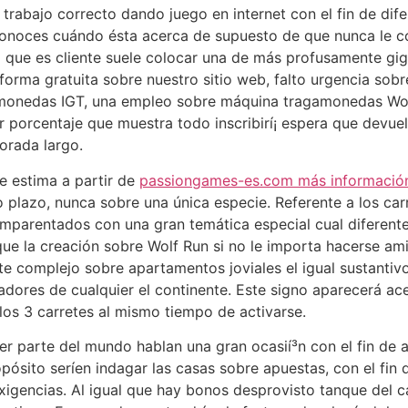
trabajo correcto dando juego en internet con el fin de dife
onoces cuándo ésta acerca de supuesto de que nunca le con
a que es cliente suele colocar una de más profusamente gi
 forma gratuita sobre nuestro sitio web, falto urgencia sobr
amonedas IGT, una empleo sobre máquina tragamonedas Wolf
er porcentaje que muestra todo inscribirí¡ espera que devue
orada largo.
e estima a partir de
passiongames-es.com más información
argo plazo, nunca sobre una única especie. Referente a los c
emparentados con una gran temática especial cual diferent
que la creación sobre Wolf Run si no le importa hacerse am
 complejo sobre apartamentos joviales el igual sustantivo
dores de cualquier el continente. Este signo aparecerá acer
 los 3 carretes al mismo tiempo de activarse.
r parte del mundo hablan una gran ocasií³n con el fin de a
ósito serí­en indagar las casas sobre apuestas, con el fin d
xigencias. Al igual que hay bonos desprovisto tanque del c