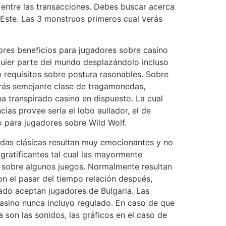
 entre las transacciones. Debes buscar acerca
 Este. Las 3 monstruos primeros cual verás
ores beneficios para jugadores sobre casino
uier parte del mundo desplazándolo incluso
o requisitos sobre postura rasonables. Sobre
larás semejante clase de tragamonedas,
ha transpirado casino en dispuesto. La cual
as provee serí­a el lobo aullador, el de
para jugadores sobre Wild Wolf.
das clásicas resultan muy emocionantes y no
 gratificantes tal cual las mayormente
s sobre algunos juegos. Normalmente resultan
n el pasar del tiempo relación después,
rado aceptan jugadores de Bulgaria. Las
casino nunca incluyo regulado. En caso de que
 son las sonidos, las gráficos en el caso de